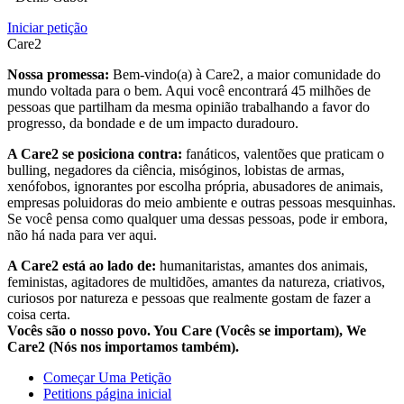
Iniciar petição
Care2
Nossa promessa:
Bem-vindo(a) à Care2, a maior comunidade do
mundo voltada para o bem. Aqui você encontrará 45 milhões de
pessoas que partilham da mesma opinião trabalhando a favor do
progresso, da bondade e de um impacto duradouro.
A Care2 se posiciona contra:
fanáticos, valentões que praticam o
bulling, negadores da ciência, misóginos, lobistas de armas,
xenófobos, ignorantes por escolha própria, abusadores de animais,
empresas poluidoras do meio ambiente e outras pessoas mesquinhas.
Se você pensa como qualquer uma dessas pessoas, pode ir embora,
não há nada para ver aqui.
A Care2 está ao lado de:
humanitaristas, amantes dos animais,
feministas, agitadores de multidões, amantes da natureza, criativos,
curiosos por natureza e pessoas que realmente gostam de fazer a
coisa certa.
Vocês são o nosso povo. You Care (Vocês se importam), We
Care2 (Nós nos importamos também).
Começar Uma Petição
Petitions página inicial