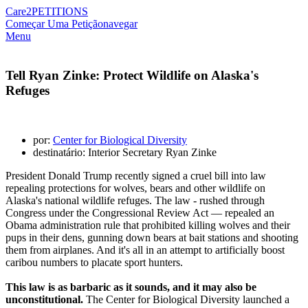
Care2
PETITIONS
Começar Uma Petição
navegar
Menu
Tell Ryan Zinke: Protect Wildlife on Alaska's
Refuges
por:
Center for Biological Diversity
destinatário: Interior Secretary Ryan Zinke
President Donald Trump recently signed a cruel bill into law
repealing protections for wolves, bears and other wildlife on
Alaska's national wildlife refuges. The law - rushed through
Congress under the Congressional Review Act — repealed an
Obama administration rule that prohibited killing wolves and their
pups in their dens, gunning down bears at bait stations and shooting
them from airplanes. And it's all in an attempt to artificially boost
caribou numbers to placate sport hunters.
This law is as barbaric as it sounds, and it may also be
unconstitutional.
The Center for Biological Diversity launched a