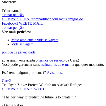
Sincerely,
[Your name]
assinar petição
COMPARTILHAR
compartilhar com meus amigos do
Facebook
TWEET
E-MAIL
assinar petição
Ver mais petições:
Meio ambiente e vida selvagem
Vida selvagem
política de privacidade
ao assinar, você aceita o
termos de serviço
da Care2
Você pode gerenciar suas
assinaturas de e-mail
a qualquer momento.
Está tendo algum problema??
Avise-nos
.
Care2
Tell Ryan Zinke: Protect Wildlife on Alaska's Refuges
COMPARTILHAR
TWEET
"The best way to predict the future is to create it!"
- Denis Gabor