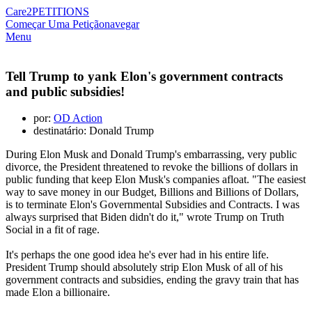
Care2
PETITIONS
Começar Uma Petição
navegar
Menu
Tell Trump to yank Elon's government contracts
and public subsidies!
por:
OD Action
destinatário: Donald Trump
During Elon Musk and Donald Trump's embarrassing, very public
divorce, the President threatened to revoke the billions of dollars in
public funding that keep Elon Musk's companies afloat. "The easiest
way to save money in our Budget, Billions and Billions of Dollars,
is to terminate Elon's Governmental Subsidies and Contracts. I was
always surprised that Biden didn't do it," wrote Trump on Truth
Social in a fit of rage.
It's perhaps the one good idea he's ever had in his entire life.
President Trump should absolutely strip Elon Musk of all of his
government contracts and subsidies, ending the gravy train that has
made Elon a billionaire.