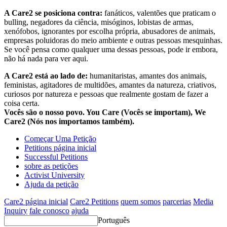
A Care2 se posiciona contra:
fanáticos, valentões que praticam o
bulling, negadores da ciência, misóginos, lobistas de armas,
xenófobos, ignorantes por escolha própria, abusadores de animais,
empresas poluidoras do meio ambiente e outras pessoas mesquinhas.
Se você pensa como qualquer uma dessas pessoas, pode ir embora,
não há nada para ver aqui.
A Care2 está ao lado de:
humanitaristas, amantes dos animais,
feministas, agitadores de multidões, amantes da natureza, criativos,
curiosos por natureza e pessoas que realmente gostam de fazer a
coisa certa.
Vocês são o nosso povo. You Care (Vocês se importam), We
Care2 (Nós nos importamos também).
Começar Uma Petição
Petitions página inicial
Successful Petitions
sobre as petições
Activist University
Ajuda da petição
Care2 página inicial
Care2 Petitions
quem somos
parcerias
Media
Inquiry
fale conosco
ajuda
Português