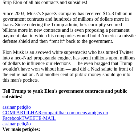
Strip Elon of all his contracts and subsidies!
Since 2003, Musk's SpaceX company has received $15.3 billion in
government contracts and hundreds of millions of dollars more in
loans. Since entering the Trump admin, he's corruptly secured
billions more in new contracts and is even proposing a permanent
payment plan in which his companies would build America a missile
defense shield and then *rent it* back to the government.
Elon Musk is an avowed white supremacist who has turned Twitter
into a neo-Nazi propaganda engine, has spent millions upon millions
of dollars to influence our elections — he even bragged that Trump
wouldn't have won without him — and did a Nazi salute in front of
the entire nation. Not another cent of public money should go into
this man's pockets.
Tell Trump to yank Elon's government contracts and public
subsidies!
assinar petição
COMPARTILHAR
compartilhar com meus amigos do
Facebook
TWEET
E-MAIL
assinar petição
Ver mais petições: