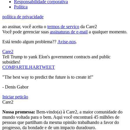
Responsabilidade corporativa
Política
política de privacidade
ao assinar, você aceita o
termos de serviço
da Care2
Você pode gerenciar suas
assinaturas de e-mail
a qualquer momento.
Está tendo algum problema??
Avise-nos
.
Care2
Tell Trump to yank Elon's government contracts and public
subsidies!
COMPARTILHAR
TWEET
"The best way to predict the future is to create it!"
- Denis Gabor
Iniciar petição
Care2
Nossa promessa:
Bem-vindo(a) à Care2, a maior comunidade do
mundo voltada para o bem. Aqui você encontrará 45 milhões de
pessoas que partilham da mesma opinião trabalhando a favor do
progresso, da bondade e de um impacto duradouro.