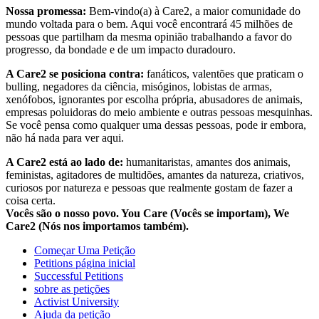
Nossa promessa:
Bem-vindo(a) à Care2, a maior comunidade do
mundo voltada para o bem. Aqui você encontrará 45 milhões de
pessoas que partilham da mesma opinião trabalhando a favor do
progresso, da bondade e de um impacto duradouro.
A Care2 se posiciona contra:
fanáticos, valentões que praticam o
bulling, negadores da ciência, misóginos, lobistas de armas,
xenófobos, ignorantes por escolha própria, abusadores de animais,
empresas poluidoras do meio ambiente e outras pessoas mesquinhas.
Se você pensa como qualquer uma dessas pessoas, pode ir embora,
não há nada para ver aqui.
A Care2 está ao lado de:
humanitaristas, amantes dos animais,
feministas, agitadores de multidões, amantes da natureza, criativos,
curiosos por natureza e pessoas que realmente gostam de fazer a
coisa certa.
Vocês são o nosso povo. You Care (Vocês se importam), We
Care2 (Nós nos importamos também).
Começar Uma Petição
Petitions página inicial
Successful Petitions
sobre as petições
Activist University
Ajuda da petição