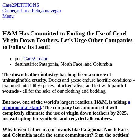
Care2
PETITIONS
Começar Uma Petição
navegar
Menu
H&M Has Committed to Ending the Use of Cruel
Virgin Down Feathers. Let's Urge Other Companies
to Follow Its Lead!
por:
Care2 Team
destinatário: Patagonia, North Face, and Columbia
The down feather industry has long been a source of
unimaginable cruelty.
Ducks and geese endure horrific conditions -
crammed into filthy spaces,
plucked alive
, and left with
painful
wounds
- all for the sake of our clothing and bedding.
But now, one of the world's largest retailers, H&M, is taking
a
monumental stand
. The company has announced it will
completely eliminate the use of virgin down feathers by 2025,
instead opting for synthetic and recycled alternatives.
Why haven't other major brands like Patagonia, North Face,
and Columbia made the same commitment? Sign the petition!