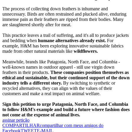
The process of collecting down feathers is inhumane and
unnecessary. Birds are often restrained and plucked alive, enduring
immense pain as their feathers are ripped from their bodies. Many
are slaughtered shortly after for meat.
This practice leaves a trail of suffering, and it's all to produce jackets
and bedding when
humane alternatives already exist.
For
example, H&M has been exploring innovative sustainable fabrics
made from other natural materials like
wildflowers.
Meanwhile, brands like Patagonia, North Face, and Columbia -
well-known names in outdoor apparel - still use virgin down
feathers in their products.
These companies position themselves as
ethical and sustainable, but their continued support of the down
industry tells a different story.
By switching to synthetic or
recycled alternatives, they can align with the values of their
customers and make a real impact on animal welfare.
Sign this petition to urge Patagonia, North Face, and Columbia
to follow H&M's example and build a future where fashion does
not come at the expense of animal lives.
assinar petição
COMPARTILHAR
compartilhar com meus amigos do
Facebook
TWEET
E-MAIL