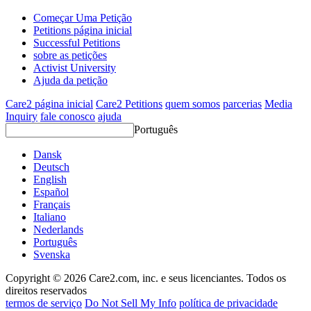
Começar Uma Petição
Petitions página inicial
Successful Petitions
sobre as petições
Activist University
Ajuda da petição
Care2 página inicial
Care2 Petitions
quem somos
parcerias
Media
Inquiry
fale conosco
ajuda
Português
Dansk
Deutsch
English
Español
Français
Italiano
Nederlands
Português
Svenska
Copyright © 2026 Care2.com, inc. e seus licenciantes. Todos os
direitos reservados
termos de serviço
Do Not Sell My Info
política de privacidade