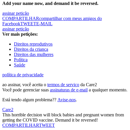
Add your name now, and demand it be reversed.
assinar petição
COMPARTILHAR
compartilhar com meus amigos do
Facebook
TWEET
E-MAIL
assinar petição
Ver mais petições:
Direitos reprodutivos
Direitos da criança
Direitos das mulheres
Política
Saúde
política de privacidade
ao assinar, você aceita o
termos de serviço
da Care2
Você pode gerenciar suas
assinaturas de e-mail
a qualquer momento.
Está tendo algum problema??
Avise-nos
.
Care2
This horrible decision will block babies and pregnant women from
getting the COVID vaccine. Demand it be reversed!
COMPARTILHAR
TWEET