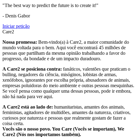
"The best way to predict the future is to create it!"
- Denis Gabor
Iniciar petição
Care2
Nossa promessa:
Bem-vindo(a) à Care2, a maior comunidade do
mundo voltada para o bem. Aqui você encontrará 45 milhões de
pessoas que partilham da mesma opinião trabalhando a favor do
progresso, da bondade e de um impacto duradouro.
A Care2 se posiciona contra:
fanáticos, valentões que praticam o
bulling, negadores da ciência, misóginos, lobistas de armas,
xenófobos, ignorantes por escolha própria, abusadores de animais,
empresas poluidoras do meio ambiente e outras pessoas mesquinhas.
Se você pensa como qualquer uma dessas pessoas, pode ir embora,
não há nada para ver aqui.
A Care2 está ao lado de:
humanitaristas, amantes dos animais,
feministas, agitadores de multidões, amantes da natureza, criativos,
curiosos por natureza e pessoas que realmente gostam de fazer a
coisa certa.
Vocês são o nosso povo. You Care (Vocês se importam), We
Care2 (Nós nos importamos também).