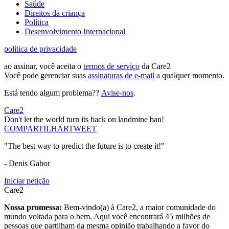
Saúde
Direitos da criança
Política
Desenvolvimento Internacional
política de privacidade
ao assinar, você aceita o
termos de serviço
da Care2
Você pode gerenciar suas
assinaturas de e-mail
a qualquer momento.
Está tendo algum problema??
Avise-nos
.
Care2
Don't let the world turn its back on landmine ban!
COMPARTILHAR
TWEET
"The best way to predict the future is to create it!"
- Denis Gabor
Iniciar petição
Care2
Nossa promessa:
Bem-vindo(a) à Care2, a maior comunidade do
mundo voltada para o bem. Aqui você encontrará 45 milhões de
pessoas que partilham da mesma opinião trabalhando a favor do