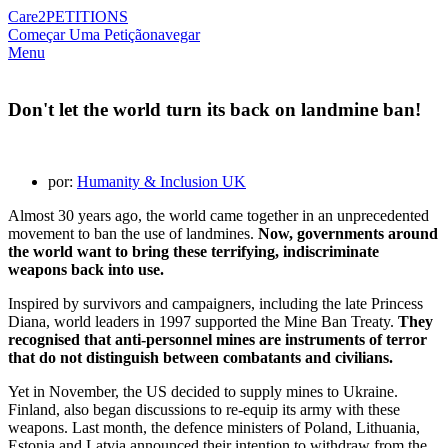
Care2
PETITIONS
Começar Uma Petição
navegar
Menu
Don't let the world turn its back on landmine ban!
por:
Humanity & Inclusion UK
Almost 30 years ago, the world came together in an unprecedented
movement to ban the use of landmines.
Now, governments around
the world want to bring these terrifying, indiscriminate
weapons back into use.
Inspired by survivors and campaigners, including the late Princess
Diana, world leaders in 1997 supported the Mine Ban Treaty.
They
recognised that anti-personnel mines are instruments of terror
that do not distinguish between combatants and civilians.
Yet in November, the US decided to supply mines to Ukraine.
Finland, also began discussions to re-equip its army with these
weapons. Last month, the defence ministers of Poland, Lithuania,
Estonia and Latvia announced their intention to withdraw from the