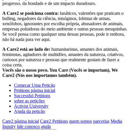
progresso, da bondade e de um impacto duradouro.
A Care2 se posiciona contra:
fanáticos, valentões que praticam o
bulling, negadores da ciência, misóginos, lobistas de armas,
xenófobos, ignorantes por escolha própria, abusadores de animais,
empresas poluidoras do meio ambiente e outras pessoas mesquinhas.
Se você pensa como qualquer uma dessas pessoas, pode ir embora,
não há nada para ver aqui.
A Care2 está ao lado de:
humanitaristas, amantes dos animais,
feministas, agitadores de multidões, amantes da natureza, criativos,
curiosos por natureza e pessoas que realmente gostam de fazer a
coisa certa.
Vocês são o nosso povo. You Care (Vocês se importam), We
Care2 (Nós nos importamos também).
Começar Uma Petição
Petitions página inicial
Successful Petitions
sobre as petições
Activist University
Ajuda da petição
Care2 página inicial
Care2 Petitions
quem somos
parcerias
Media
Inquiry
fale conosco
ajuda