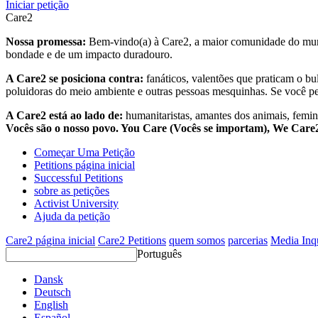
Iniciar petição
Care2
Nossa promessa:
Bem-vindo(a) à Care2, a maior comunidade do mund
bondade e de um impacto duradouro.
A Care2 se posiciona contra:
fanáticos, valentões que praticam o bu
poluidoras do meio ambiente e outras pessoas mesquinhas. Se você pe
A Care2 está ao lado de:
humanitaristas, amantes dos animais, femini
Vocês são o nosso povo. You Care (Vocês se importam), We Car
Começar Uma Petição
Petitions página inicial
Successful Petitions
sobre as petições
Activist University
Ajuda da petição
Care2 página inicial
Care2 Petitions
quem somos
parcerias
Media Inq
Português
Dansk
Deutsch
English
Español