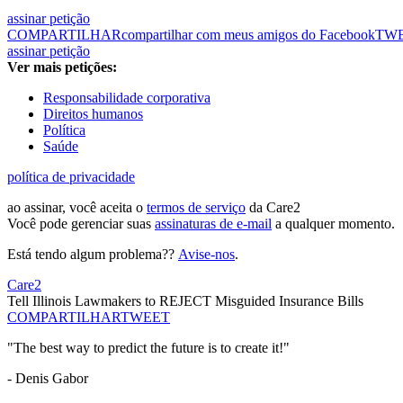
assinar petição
COMPARTILHAR
compartilhar com meus amigos do Facebook
TW
assinar petição
Ver mais petições:
Responsabilidade corporativa
Direitos humanos
Política
Saúde
política de privacidade
ao assinar, você aceita o
termos de serviço
da Care2
Você pode gerenciar suas
assinaturas de e-mail
a qualquer momento.
Está tendo algum problema??
Avise-nos
.
Care2
Tell Illinois Lawmakers to REJECT Misguided Insurance Bills
COMPARTILHAR
TWEET
"The best way to predict the future is to create it!"
- Denis Gabor