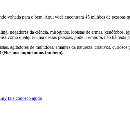
o voltada para o bem. Aqui você encontrará 45 milhões de pessoas qu
lling, negadores da ciência, misóginos, lobistas de armas, xenófobos, i
nsa como qualquer uma dessas pessoas, pode ir embora, não há nada pa
stas, agitadores de multidões, amantes da natureza, criativos, curiosos 
e2 (Nós nos importamos também).
uiry
fale conosco
ajuda