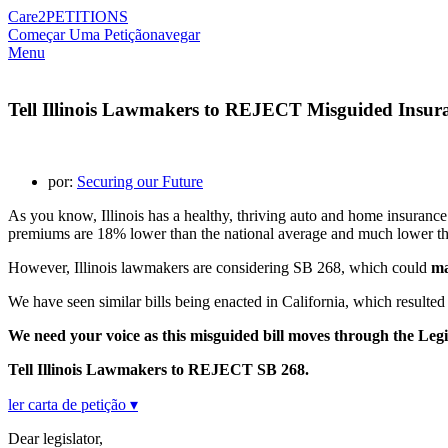
Care2
PETITIONS
Começar Uma Petição
navegar
Menu
Tell Illinois Lawmakers to REJECT Misguided Insura
por:
Securing our Future
As you know, Illinois has a healthy, thriving auto and home insuranc
premiums are 18% lower than the national average and much lower tha
However, Illinois lawmakers are considering SB 268, which could
ma
We have seen similar bills being enacted in California, which resulted 
We need your voice as this misguided bill moves through the Leg
Tell Illinois Lawmakers to REJECT SB 268.
ler carta de petição ▾
Dear legislator,