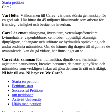
Starta petition
Care2
Vårt löfte:
Välkommen till Care2, världens största gemenskap för
en god sak. Här hittar du 45 miljoner likasinnade som arbetar för
framsteg, vänlighet och bestående inverkan.
Care2 är emot:
trångsynta, översittare, vetenskapsförnekare,
kvinnohatare, vapenlobbare, xenofober, uppsåtligt okunniga,
djurplågare, anhängare och utförare av hydraulisk spräckning och
andra ondsinta människor. Om du känner dig dragen till någon av de
ovanstående, kan du gå vidare, här finns inget att se.
Care2 står samman för:
humanitära, djurälskare, feminister,
agitatorer, naturvänner, kreativa personer, de naturligt nyfikna och
människor som verkligen älskar att göra det som är rätt och riktigt.
Ni hör till oss. Ni bryr er. We Care2.
Starta en petition
Petitions start
Successful Petitions
om petitioner
Activist University
Hjälp med petition