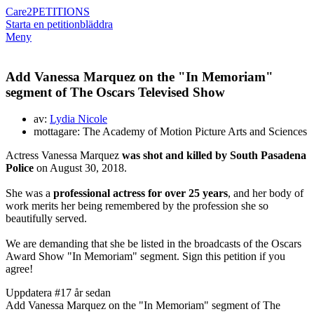
Care2
PETITIONS
Starta en petition
bläddra
Meny
Add Vanessa Marquez on the "In Memoriam"
segment of The Oscars Televised Show
av:
Lydia Nicole
mottagare: The Academy of Motion Picture Arts and Sciences
Actress Vanessa Marquez
was shot and killed by South Pasadena
Police
on August 30, 2018.
She was a
professional actress for over 25 years
, and her body of
work merits her being remembered by the profession she so
beautifully served.
We are demanding that she be listed in the broadcasts of the Oscars
Award Show "In Memoriam" segment. Sign this petition if you
agree!
Uppdatera #1
7 år sedan
Add Vanessa Marquez on the "In Memoriam" segment of The