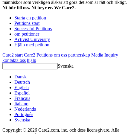
människor som verkligen älskar att göra det som är rätt och riktigt.
Ni hör till oss. Ni bryr er. We Care2.
Starta en petition
Petitions start
Successful Petitions
om petitioner
Activist University
Hjälp med petition
Care2 start
Care2 Petitions
om oss
partnerskap
Media Inquiry
kontakta oss
hjälp
Svenska
Dansk
Deutsch
English
Español
Français
Italiano
Nederlands
Português
Svenska
Copyright © 2026 Care2.com, inc. och dess licensgivare. Alla