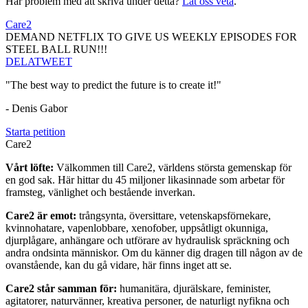
Har problem med att skriva under detta?
Låt oss veta
.
Care2
DEMAND NETFLIX TO GIVE US WEEKLY EPISODES FOR
STEEL BALL RUN!!!
DELA
TWEET
"The best way to predict the future is to create it!"
- Denis Gabor
Starta petition
Care2
Vårt löfte:
Välkommen till Care2, världens största gemenskap för
en god sak. Här hittar du 45 miljoner likasinnade som arbetar för
framsteg, vänlighet och bestående inverkan.
Care2 är emot:
trångsynta, översittare, vetenskapsförnekare,
kvinnohatare, vapenlobbare, xenofober, uppsåtligt okunniga,
djurplågare, anhängare och utförare av hydraulisk spräckning och
andra ondsinta människor. Om du känner dig dragen till någon av de
ovanstående, kan du gå vidare, här finns inget att se.
Care2 står samman för:
humanitära, djurälskare, feminister,
agitatorer, naturvänner, kreativa personer, de naturligt nyfikna och