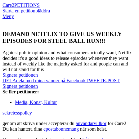
Care2
PETITIONS
Starta en petition
bläddra
Meny
DEMAND NETFLIX TO GIVE US WEEKLY
EPISODES FOR STEEL BALL RUN!!!
Against public opinion and what consumers actually want, Netflix
decides it’s a good ideas to release episodes whenever they want
instead of weekly like the majority asked for and people can and
will not stand for this
Signera petitionen
DELA
dela med mina vänner på Facebook
TWEET
E-POST
Signera petitionen
Se fler petitioner:
Media, Konst, Kultur
sekretesspolicy
genom att skriva under accepterar du
användarvillkor
för Care2
Du kan hantera dina
epostabonnemang
när som helst.