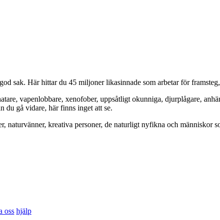
od sak. Här hittar du 45 miljoner likasinnade som arbetar för framsteg
hatare, vapenlobbare, xenofober, uppsåtligt okunniga, djurplågare, anh
du gå vidare, här finns inget att se.
er, naturvänner, kreativa personer, de naturligt nyfikna och människor so
a oss
hjälp