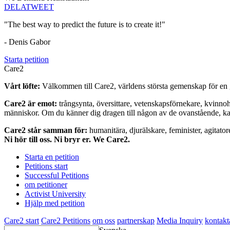
DELA
TWEET
"The best way to predict the future is to create it!"
- Denis Gabor
Starta petition
Care2
Vårt löfte:
Välkommen till Care2, världens största gemenskap för en g
Care2 är emot:
trångsynta, översittare, vetenskapsförnekare, kvinno
människor. Om du känner dig dragen till någon av de ovanstående, kan 
Care2 står samman för:
humanitära, djurälskare, feminister, agitator
Ni hör till oss. Ni bryr er. We Care2.
Starta en petition
Petitions start
Successful Petitions
om petitioner
Activist University
Hjälp med petition
Care2 start
Care2 Petitions
om oss
partnerskap
Media Inquiry
kontakt