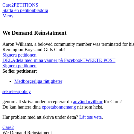
Care2
PETITIONS
Starta en petition
bläddra
Meny
We Demand Reinstatment
Aaron Williams, a beloved community member was terminated for his 
Remington Boys and Girls Club!
Signera petitionen
DELA
dela med mina vänner på Facebook
TWEET
E-POST
Signera petitionen
Se fler petitioner:
Medborgerliga rättigheter
sekretesspolicy
genom att skriva under accepterar du
användarvillkor
för Care2
Du kan hantera dina
epostabonnemang
när som helst.
Har problem med att skriva under detta?
Låt oss veta
.
Care2
We Demand Reinstatment