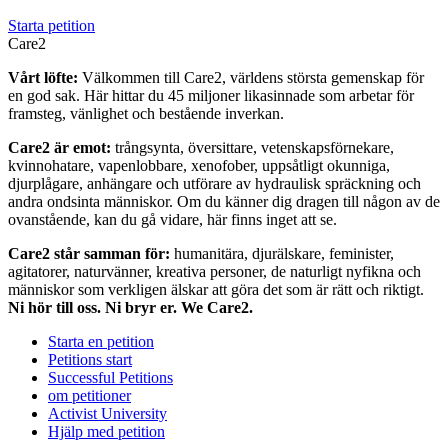
Starta petition
Care2
Vårt löfte:
Välkommen till Care2, världens största gemenskap för
en god sak. Här hittar du 45 miljoner likasinnade som arbetar för
framsteg, vänlighet och bestående inverkan.
Care2 är emot:
trångsynta, översittare, vetenskapsförnekare,
kvinnohatare, vapenlobbare, xenofober, uppsåtligt okunniga,
djurplågare, anhängare och utförare av hydraulisk spräckning och
andra ondsinta människor. Om du känner dig dragen till någon av de
ovanstående, kan du gå vidare, här finns inget att se.
Care2 står samman för:
humanitära, djurälskare, feminister,
agitatorer, naturvänner, kreativa personer, de naturligt nyfikna och
människor som verkligen älskar att göra det som är rätt och riktigt.
Ni hör till oss. Ni bryr er. We Care2.
Starta en petition
Petitions start
Successful Petitions
om petitioner
Activist University
Hjälp med petition