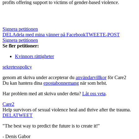
profits offering support to victims of gender-based violence.
Signera petitionen
DELA
dela med mina vänner på Facebook
TWEET
E-POST
Signera petitionen
Se fler petitioner:
Kvinnors rättigheter
sekretesspolicy
genom att skriva under accepterar du
användarvillkor
för Care2
Du kan hantera dina
epostabonnemang
när som helst.
Har problem med att skriva under detta?
Låt oss veta
.
Care2
Help survivors of sexual violence heal and thrive after the trauma.
DELA
TWEET
"The best way to predict the future is to create it!"
- Denis Gabor