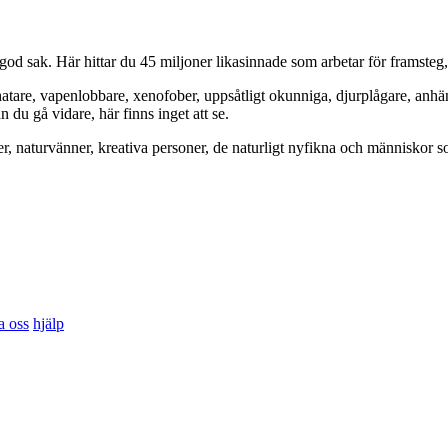
od sak. Här hittar du 45 miljoner likasinnade som arbetar för framsteg
hatare, vapenlobbare, xenofober, uppsåtligt okunniga, djurplågare, anh
du gå vidare, här finns inget att se.
er, naturvänner, kreativa personer, de naturligt nyfikna och människor so
a oss
hjälp