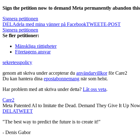
Sign the petition now to demand Meta permanently abandon this t
Signera petitionen
DELA
dela med mina vänner på Facebook
TWEET
E-POST
Signera petitionen
Se fler petitioner:
Mänskliga rättigheter
Företagens ansvar
sekretesspolicy
genom att skriva under accepterar du
användarvillkor
för Care2
Du kan hantera dina
epostabonnemang
när som helst.
Har problem med att skriva under detta?
Låt oss veta
.
Care2
Meta Patented AI to Imitate the Dead. Demand They Give It Up Now
DELA
TWEET
"The best way to predict the future is to create it!"
- Denis Gabor