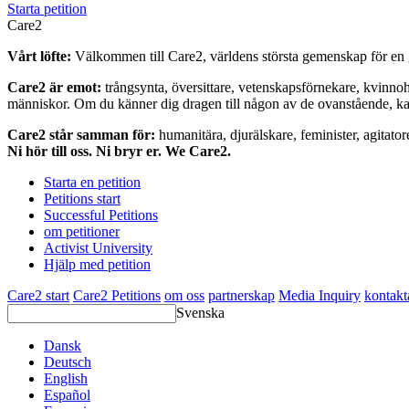
Starta petition
Care2
Vårt löfte:
Välkommen till Care2, världens största gemenskap för en g
Care2 är emot:
trångsynta, översittare, vetenskapsförnekare, kvinno
människor. Om du känner dig dragen till någon av de ovanstående, kan 
Care2 står samman för:
humanitära, djurälskare, feminister, agitator
Ni hör till oss. Ni bryr er. We Care2.
Starta en petition
Petitions start
Successful Petitions
om petitioner
Activist University
Hjälp med petition
Care2 start
Care2 Petitions
om oss
partnerskap
Media Inquiry
kontakt
Svenska
Dansk
Deutsch
English
Español