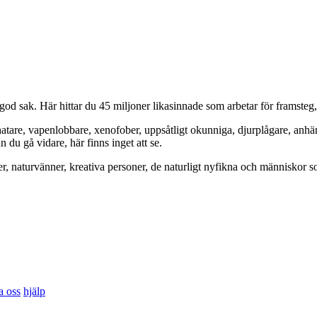
od sak. Här hittar du 45 miljoner likasinnade som arbetar för framsteg
hatare, vapenlobbare, xenofober, uppsåtligt okunniga, djurplågare, anh
du gå vidare, här finns inget att se.
er, naturvänner, kreativa personer, de naturligt nyfikna och människor so
a oss
hjälp