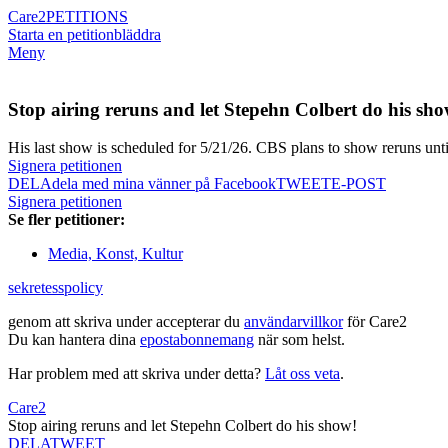
Care2
PETITIONS
Starta en petition
bläddra
Meny
Stop airing reruns and let Stepehn Colbert do his sho
His last show is scheduled for 5/21/26. CBS plans to show reruns unt
Signera petitionen
DELA
dela med mina vänner på Facebook
TWEET
E-POST
Signera petitionen
Se fler petitioner:
Media, Konst, Kultur
sekretesspolicy
genom att skriva under accepterar du
användarvillkor
för Care2
Du kan hantera dina
epostabonnemang
när som helst.
Har problem med att skriva under detta?
Låt oss veta
.
Care2
Stop airing reruns and let Stepehn Colbert do his show!
DELA
TWEET