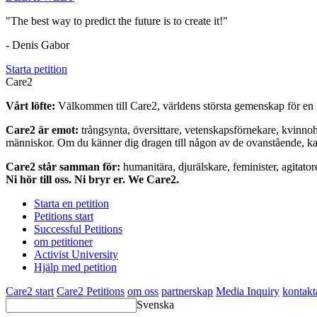
"The best way to predict the future is to create it!"
- Denis Gabor
Starta petition
Care2
Vårt löfte:
Välkommen till Care2, världens största gemenskap för en g
Care2 är emot:
trångsynta, översittare, vetenskapsförnekare, kvinno
människor. Om du känner dig dragen till någon av de ovanstående, kan 
Care2 står samman för:
humanitära, djurälskare, feminister, agitator
Ni hör till oss. Ni bryr er. We Care2.
Starta en petition
Petitions start
Successful Petitions
om petitioner
Activist University
Hjälp med petition
Care2 start
Care2 Petitions
om oss
partnerskap
Media Inquiry
kontakt
Svenska