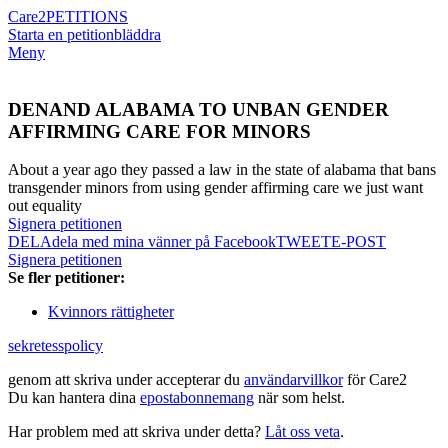
Care2
PETITIONS
Starta en petition
bläddra
Meny
DENAND ALABAMA TO UNBAN GENDER
AFFIRMING CARE FOR MINORS
About a year ago they passed a law in the state of alabama that bans
transgender minors from using gender affirming care we just want
out equality
Signera petitionen
DELA
dela med mina vänner på Facebook
TWEET
E-POST
Signera petitionen
Se fler petitioner:
Kvinnors rättigheter
sekretesspolicy
genom att skriva under accepterar du
användarvillkor
för Care2
Du kan hantera dina
epostabonnemang
när som helst.
Har problem med att skriva under detta?
Låt oss veta
.