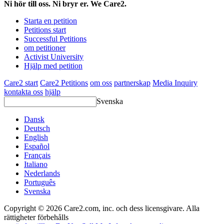
Ni hör till oss. Ni bryr er. We Care2.
Starta en petition
Petitions start
Successful Petitions
om petitioner
Activist University
Hjälp med petition
Care2 start
Care2 Petitions
om oss
partnerskap
Media Inquiry
kontakta oss
hjälp
Svenska
Dansk
Deutsch
English
Español
Français
Italiano
Nederlands
Português
Svenska
Copyright © 2026 Care2.com, inc. och dess licensgivare. Alla
rättigheter förbehålls