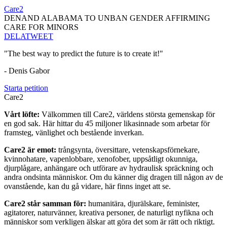
Care2
DENAND ALABAMA TO UNBAN GENDER AFFIRMING
CARE FOR MINORS
DELA
TWEET
"The best way to predict the future is to create it!"
- Denis Gabor
Starta petition
Care2
Vårt löfte:
Välkommen till Care2, världens största gemenskap för
en god sak. Här hittar du 45 miljoner likasinnade som arbetar för
framsteg, vänlighet och bestående inverkan.
Care2 är emot:
trångsynta, översittare, vetenskapsförnekare,
kvinnohatare, vapenlobbare, xenofober, uppsåtligt okunniga,
djurplågare, anhängare och utförare av hydraulisk spräckning och
andra ondsinta människor. Om du känner dig dragen till någon av de
ovanstående, kan du gå vidare, här finns inget att se.
Care2 står samman för:
humanitära, djurälskare, feminister,
agitatorer, naturvänner, kreativa personer, de naturligt nyfikna och
människor som verkligen älskar att göra det som är rätt och riktigt.