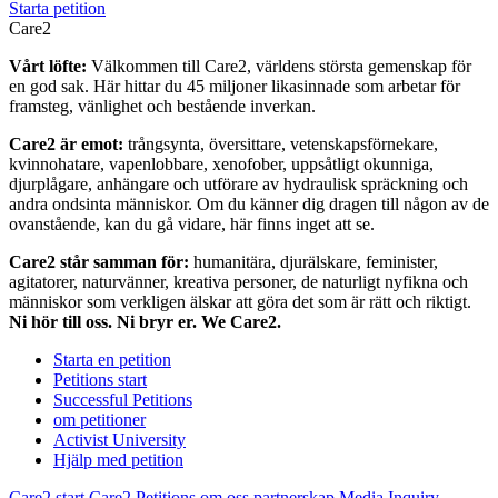
Starta petition
Care2
Vårt löfte:
Välkommen till Care2, världens största gemenskap för
en god sak. Här hittar du 45 miljoner likasinnade som arbetar för
framsteg, vänlighet och bestående inverkan.
Care2 är emot:
trångsynta, översittare, vetenskapsförnekare,
kvinnohatare, vapenlobbare, xenofober, uppsåtligt okunniga,
djurplågare, anhängare och utförare av hydraulisk spräckning och
andra ondsinta människor. Om du känner dig dragen till någon av de
ovanstående, kan du gå vidare, här finns inget att se.
Care2 står samman för:
humanitära, djurälskare, feminister,
agitatorer, naturvänner, kreativa personer, de naturligt nyfikna och
människor som verkligen älskar att göra det som är rätt och riktigt.
Ni hör till oss. Ni bryr er. We Care2.
Starta en petition
Petitions start
Successful Petitions
om petitioner
Activist University
Hjälp med petition
Care2 start
Care2 Petitions
om oss
partnerskap
Media Inquiry