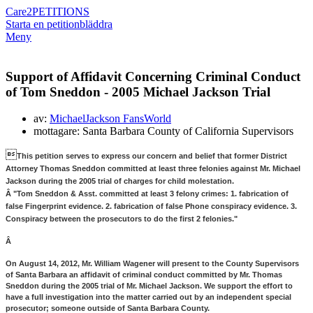
Care2
PETITIONS
Starta en petition
bläddra
Meny
Support of Affidavit Concerning Criminal Conduct
of Tom Sneddon - 2005 Michael Jackson Trial
av:
MichaelJackson FansWorld
mottagare: Santa Barbara County of California Supervisors

This petition serves to express our concern and belief that former District 
Attorney Thomas Sneddon committed at least three felonies against Mr. Michael 
Jackson during the 2005 trial of charges for child molestation.
Â 
"Tom Sneddon & Asst. committed at least 3 felony crimes: 1. fabrication of 
false Fingerprint evidence. 2. fabrication of false Phone conspiracy evidence. 3. 
Conspiracy between the prosecutors to do the first 2 felonies."
Â 
On August 14, 2012, Mr. William Wagener will present to the County Supervisors 
of Santa Barbara an affidavit of criminal conduct committed by Mr. Thomas 
Sneddon during the 2005 trial of Mr. Michael Jackson. We support the effort to 
have a full investigation into the matter carried out by an independent special 
prosecutor; someone outside of Santa Barbara County.