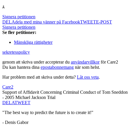
Â 
Signera petitionen
DELA
dela med mina vänner på Facebook
TWEET
E-POST
Signera petitionen
Se fler petitioner:
Mänskliga rättigheter
sekretesspolicy
genom att skriva under accepterar du
användarvillkor
för Care2
Du kan hantera dina
epostabonnemang
när som helst.
Har problem med att skriva under detta?
Låt oss veta
.
Care2
Support of Affidavit Concerning Criminal Conduct of Tom Sneddon
- 2005 Michael Jackson Trial
DELA
TWEET
"The best way to predict the future is to create it!"
- Denis Gabor