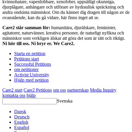
kvinnohatare, vapenlobbare, xenofober, uppsåtligt okunniga,
djurplågare, anhängare och utförare av hydraulisk spräckning och
andra ondsinta människor. Om du känner dig dragen till någon av de
ovanstående, kan du gå vidare, här finns inget att se.
Care2 står samman för:
humanitära, djurälskare, feminister,
agitatorer, naturvänner, kreativa personer, de naturligt nyfikna och
människor som verkligen älskar att göra det som är rätt och riktigt.
Ni hör till oss. Ni bryr er. We Care2.
Starta en petition
Petitions start
Successful Petitions
om petitioner
Activist University
Hjälp med petition
Care2 start
Care2 Petitions
om oss
partnerskap
Media Inquiry
kontakta oss
hjälp
Svenska
Dansk
Deutsch
English
Español