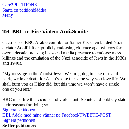
Care2
PETITIONS
Starta en petition
bläddra
Meny
Tell BBC to Fire Violent Anti-Semite
Gaza-based BBC Arabic contributor Samer Elzaenen lauded Nazi
dictator Adolf Hitler, publicly endorsing violence against Jews for
over a decade by using his social media presence to endorse mass
killings and the emulation of the Nazi genocide of Jews in the 1930s
and 1940s.
“My message to the Zionist Jews: We are going to take our land
back, we love death for Allah’s sake the same way you love life. We
shall burn you as Hitler did, but this time we won’t have a single
one of you left.”
BBC must fire this vicious and violent anti-Semite and publicly state
their reasons for doing so.
Signera petitionen
DELA
dela med mina vänner på Facebook
TWEET
E-POST
Signera petitionen
Se fler petitioner: