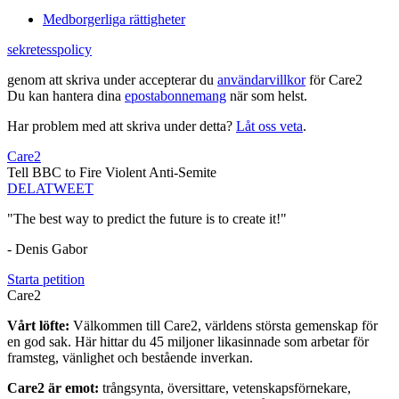
Medborgerliga rättigheter
sekretesspolicy
genom att skriva under accepterar du
användarvillkor
för Care2
Du kan hantera dina
epostabonnemang
när som helst.
Har problem med att skriva under detta?
Låt oss veta
.
Care2
Tell BBC to Fire Violent Anti-Semite
DELA
TWEET
"The best way to predict the future is to create it!"
- Denis Gabor
Starta petition
Care2
Vårt löfte:
Välkommen till Care2, världens största gemenskap för
en god sak. Här hittar du 45 miljoner likasinnade som arbetar för
framsteg, vänlighet och bestående inverkan.
Care2 är emot:
trångsynta, översittare, vetenskapsförnekare,