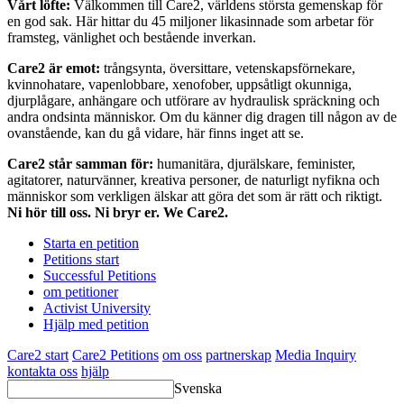
Vårt löfte:
Välkommen till Care2, världens största gemenskap för
en god sak. Här hittar du 45 miljoner likasinnade som arbetar för
framsteg, vänlighet och bestående inverkan.
Care2 är emot:
trångsynta, översittare, vetenskapsförnekare,
kvinnohatare, vapenlobbare, xenofober, uppsåtligt okunniga,
djurplågare, anhängare och utförare av hydraulisk spräckning och
andra ondsinta människor. Om du känner dig dragen till någon av de
ovanstående, kan du gå vidare, här finns inget att se.
Care2 står samman för:
humanitära, djurälskare, feminister,
agitatorer, naturvänner, kreativa personer, de naturligt nyfikna och
människor som verkligen älskar att göra det som är rätt och riktigt.
Ni hör till oss. Ni bryr er. We Care2.
Starta en petition
Petitions start
Successful Petitions
om petitioner
Activist University
Hjälp med petition
Care2 start
Care2 Petitions
om oss
partnerskap
Media Inquiry
kontakta oss
hjälp
Svenska