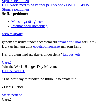
Signera petitionen
DELA
dela med mina vänner på Facebook
TWEET
E-POST
Signera petitionen
Se fler petitioner:
Mänskliga rättigheter
Internationell utveckling
sekretesspolicy
genom att skriva under accepterar du
användarvillkor
för Care2
Du kan hantera dina
epostabonnemang
när som helst.
Har problem med att skriva under detta?
Låt oss veta
.
Care2
Join the World Hunger Day Movement
DELA
TWEET
"The best way to predict the future is to create it!"
- Denis Gabor
Starta petition
Care2