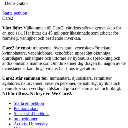
- Denis Gabor
Starta petition
Care2
Vårt löfte:
Välkommen till Care2, världens största gemenskap för
en god sak. Här hittar du 45 miljoner likasinnade som arbetar för
framsteg, vänlighet och bestående inverkan.
Care2 är emot:
trångsynta, översittare, vetenskapsförnekare,
kvinnohatare, vapenlobbare, xenofober, uppsåtligt okunniga,
djurplågare, anhängare och utförare av hydraulisk spräckning och
andra ondsinta människor. Om du känner dig dragen till någon av de
ovanstående, kan du gå vidare, här finns inget att se.
Care2 står samman för:
humanitära, djurälskare, feminister,
agitatorer, naturvänner, kreativa personer, de naturligt nyfikna och
människor som verkligen älskar att göra det som är rätt och riktigt.
Ni hör till oss. Ni bryr er. We Care2.
Starta en petition
Petitions start
Successful Petitions
om petitioner
Activist University