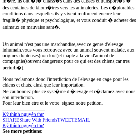
m�re, ils ont �t� entass�s dans des caisses et transport�s �
des centaines de kilom�tres vers les animaleries. Les d�plorables
conditions dans lesquelles ils y vivent renforcent encore leur
fragilit� physique et psychologique, et vous conduit � acheter des
animaux en mauvaise sant�.
Un animal n'est pas une marchandise,avec ce genre d'elevage
inhumain,vous vous retrouvez avec un animal souvent malade, aux
origines douteuses(non loof)et inapte a la vie d'animal de
compagnie(souvent dangereux pour ce qui est des chiens,car tres
perturb�).
Nous reclamons donc l'interdiction de l'elevage en cage pour les
chiens et chats, ainsi que leur importation.
Ne cautionnez plus ce syst�me d'�levage et r�clamez avec nous
son interdiction.
Pour leur bien etre et le votre, signez notre petition.
_________________
Ký thỉnh nguyện thư
SHARE
Share With Friends
TWEET
EMAIL
Ký thỉnh nguyện thư
See more petitions: