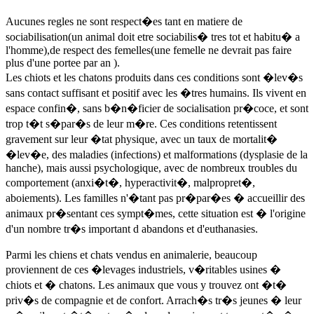
Aucunes regles ne sont respect�es tant en matiere de
sociabilisation(un animal doit etre sociabilis� tres tot et habitu� a
l'homme),de respect des femelles(une femelle ne devrait pas faire
plus d'une portee par an ).
Les chiots et les chatons produits dans ces conditions sont �lev�s
sans contact suffisant et positif avec les �tres humains. Ils vivent en
espace confin�, sans b�n�ficier de socialisation pr�coce, et sont
trop t�t s�par�s de leur m�re. Ces conditions retentissent
gravement sur leur �tat physique, avec un taux de mortalit�
�lev�e, des maladies (infections) et malformations (dysplasie de la
hanche), mais aussi psychologique, avec de nombreux troubles du
comportement (anxi�t�, hyperactivit�, malpropret�,
aboiements). Les familles n'�tant pas pr�par�es � accueillir des
animaux pr�sentant ces sympt�mes, cette situation est � l'origine
d'un nombre tr�s important d abandons et d'euthanasies.
Parmi les chiens et chats vendus en animalerie, beaucoup
proviennent de ces �levages industriels, v�ritables usines �
chiots et � chatons. Les animaux que vous y trouvez ont �t�
priv�s de compagnie et de confort. Arrach�s tr�s jeunes � leur