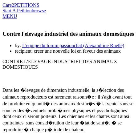
Care2
PETITIONS
Start A Petition
browse
MENU
Contre l'elevage industriel des animaux domestiques
by:
L'equipe du forum passionchat (Alexandrine Ruelle)
recipient: creer une nouvelle loi en faveur des animaux
CONTRE L'ELEVAGE INDUSTRIEL DES ANIMAUX
DOMESTIQUES
Dans les �levages de dimension industrielle, la s�lection des
animaux reproducteurs est rarement raisonn�e : il s'agit avant tout
de produire en quantit� des animaux destin�s � la vente, sans se
soucier des �ventuels probl�mes physiques et psychologiques
dont ceux-ci seront porteurs. Les chiennes et les chattes sont ainsi
contraintes, sans consid�ration de leur �tat de sant�, � se
reproduire � chaque p�riode de chaleur.