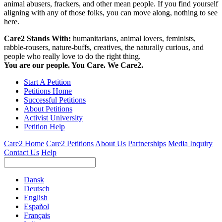
animal abusers, frackers, and other mean people. If you find yourself
aligning with any of those folks, you can move along, nothing to see
here.
Care2 Stands With:
humanitarians, animal lovers, feminists,
rabble-rousers, nature-buffs, creatives, the naturally curious, and
people who really love to do the right thing.
You are our people. You Care. We Care2.
Start A Petition
Petitions Home
Successful Petitions
About Petitions
Activist University
Petition Help
Care2 Home
Care2 Petitions
About Us
Partnerships
Media Inquiry
Contact Us
Help
Dansk
Deutsch
English
Español
Français