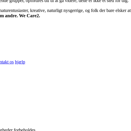
 grupper, opfordres du til at gå videre, dette er ikke et sted for dig.
turentusiaster, kreative, naturligt nysgerrige, og folk der bare elsker at 
 om andre. We Care2.
ntakt os
hjælp
igheder forbeholdes