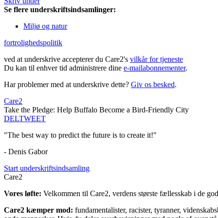
Skriv under
Se flere underskriftsindsamlinger:
Miljø og natur
fortrolighedspolitik
ved at underskrive accepterer du Care2's
vilkår for tjeneste
Du kan til enhver tid administrere dine
e-mailabonnementer
.
Har problemer med at underskrive dette?
Giv os besked
.
Care2
Take the Pledge: Help Buffalo Become a Bird-Friendly City
DEL
TWEET
"The best way to predict the future is to create it!"
- Denis Gabor
Start underskriftsindsamling
Care2
Vores løfte:
Velkommen til Care2, verdens største fællesskab i de gode
Care2 kæmper mod:
fundamentalister, racister, tyranner, videnska