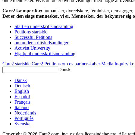
onde mennesker. Hvis du deler overbevisninger med nogle af ovenstående
Care2 kæmper for:
humanister, dyreelskere, feminister, demagoger, na
Det er den slags mennesker, vi er. Mennesker, der bekymrer sig
Start en underskriftsindsamling
Petitions startside
Successful Petitions
om underskriftsindsamlinger
Activist University
Hjælp til underskriftsindsamling
Care2 startside
Care2 Petitions
om os
partnerskaber
Media Inquiry
ko
Dansk
Dansk
Deutsch
English
Español
Français
Italiano
Nederlands
Português
Svenska
Copyright © 2026 Care2.com, inc. og dets licensindehavere. Alle rett