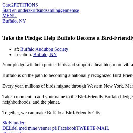
Care2
PETITIONS
Start en underskriftsindsamling
gennemse
MENU
Buffalo, NY
Take the Pledge: Help Buffalo Become a Bird-Friendl
af:
Buffalo Audubon Society
Location:
Buffalo, NY
Your pledge will help protect birds and support a healthier, more vib
Buffalo is on the path to becoming a nationally recognized Bird-Frien
Every year, millions of birds migrate through Western New York. Many n
Take a moment to add your name to the Bird-Friendly Buffalo Pledge. 
neighborhoods, and the planet.
Together, we can make Buffalo a Bird-Friendly City.
Skriv under
DEL
del med mine venner på Facebook
TWEET
E-MAIL