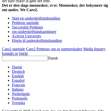
der bare elsker at gøre det rette.
Det er den slags mennesker, vi er. Mennesker, der bekymrer sig
om andre. We Care2.
Start en underskriftsindsamling
Petitions startside
Successful Petitions
om underskriftsindsamlinger
Activist University
Hjælp til underskriftsindsamling
Care2 startside
Care2 Petitions
om os
partnerskaber
Media Inquiry
kontakt os
hjælp
Dansk
Dansk
Deutsch
English
Español
Français
Italiano
Nederlands
Português
Svenska