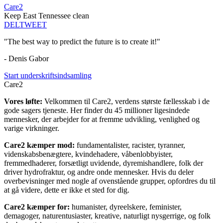
Care2
Keep East Tennessee clean
DEL
TWEET
"The best way to predict the future is to create it!"
- Denis Gabor
Start underskriftsindsamling
Care2
Vores løfte:
Velkommen til Care2, verdens største fællesskab i de
gode sagers tjeneste. Her finder du 45 millioner ligesindede
mennesker, der arbejder for at fremme udvikling, venlighed og
varige virkninger.
Care2 kæmper mod:
fundamentalister, racister, tyranner,
videnskabsbenægtere, kvindehadere, våbenlobbyister,
fremmedhaderer, forsætligt uvidende, dyremishandlere, folk der
driver hydrofraktur, og andre onde mennesker. Hvis du deler
overbevisninger med nogle af ovenstående grupper, opfordres du til
at gå videre, dette er ikke et sted for dig.
Care2 kæmper for:
humanister, dyreelskere, feminister,
demagoger, naturentusiaster, kreative, naturligt nysgerrige, og folk