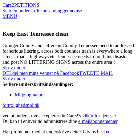
Care2
PETITIONS
Start en underskriftsindsamling
gennemse
MENU
Keep East Tennessee clean
Granger County and Jefferson County Tennessee need to addressed
for serious littering, across both counties trash is everywhere a long
streets, roads, highways etc Tennessee needs to fund this disaster
and post NO LITTERING SIGNS across the entire area !
Skriv under
DEL
del med mine venner på Facebook
TWEET
E-MAIL
Skriv under
Se flere underskriftsindsamlinger:
Miljø og natur
fortrolighedspolitik
ved at underskrive accepterer du Care2's
vilkår for tjeneste
Du kan til enhver tid administrere dine
e-mailabonnementer
.
Har problemer med at underskrive dette?
Giv os besked
.