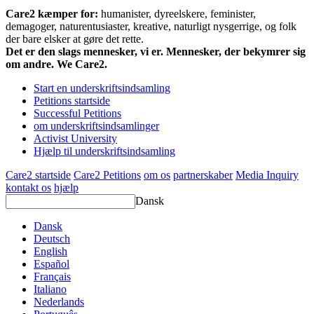
Care2 kæmper for:
humanister, dyreelskere, feminister,
demagoger, naturentusiaster, kreative, naturligt nysgerrige, og folk
der bare elsker at gøre det rette.
Det er den slags mennesker, vi er. Mennesker, der bekymrer sig
om andre. We Care2.
Start en underskriftsindsamling
Petitions startside
Successful Petitions
om underskriftsindsamlinger
Activist University
Hjælp til underskriftsindsamling
Care2 startside
Care2 Petitions
om os
partnerskaber
Media Inquiry
kontakt os
hjælp
Dansk
Dansk
Deutsch
English
Español
Français
Italiano
Nederlands