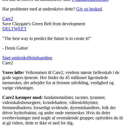
Har problemer med at underskrive dette?
Giv os besked
.
Care2
Save Claygate's Green Belt from development
DEL
TWEET
"The best way to predict the future is to create it!"
- Denis Gabor
Start underskriftsindsamling
Care2
Vores løfte:
Velkommen til Care2, verdens største fællesskab i de
gode sagers tjeneste. Her finder du 45 millioner ligesindede
mennesker, der arbejder for at fremme udvikling, venlighed og
varige virkninger.
Care2 kæmper mod:
fundamentalister, racister, tyranner,
videnskabsbenægtere, kvindehadere, våbenlobbyister,
fremmedhaderer, forsætligt uvidende, dyremishandlere, folk der
driver hydrofraktur, og andre onde mennesker. Hvis du deler
overbevisninger med nogle af ovenstående grupper, opfordres du til
at gå videre, dette er ikke et sted for dig.