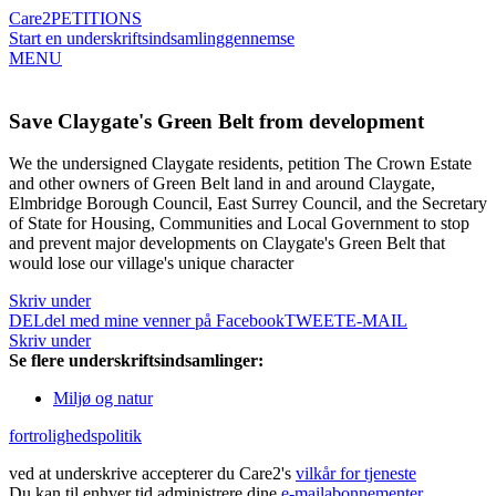
Care2
PETITIONS
Start en underskriftsindsamling
gennemse
MENU
Save Claygate's Green Belt from development
We the undersigned Claygate residents, petition The Crown Estate
and other owners of Green Belt land in and around Claygate,
Elmbridge Borough Council, East Surrey Council, and the Secretary
of State for Housing, Communities and Local Government to stop
and prevent major developments on Claygate's Green Belt that
would lose our village's unique character
Skriv under
DEL
del med mine venner på Facebook
TWEET
E-MAIL
Skriv under
Se flere underskriftsindsamlinger:
Miljø og natur
fortrolighedspolitik
ved at underskrive accepterer du Care2's
vilkår for tjeneste
Du kan til enhver tid administrere dine
e-mailabonnementer
.