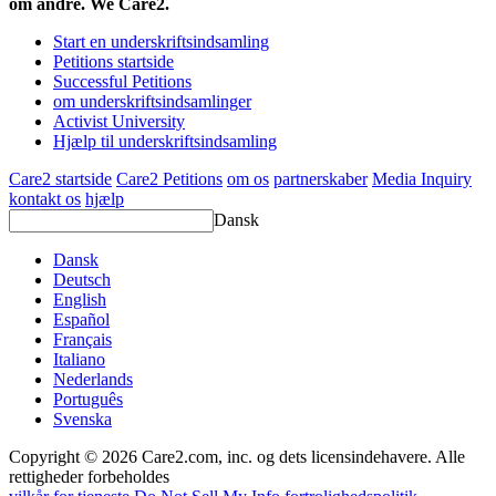
om andre. We Care2.
Start en underskriftsindsamling
Petitions startside
Successful Petitions
om underskriftsindsamlinger
Activist University
Hjælp til underskriftsindsamling
Care2 startside
Care2 Petitions
om os
partnerskaber
Media Inquiry
kontakt os
hjælp
Dansk
Dansk
Deutsch
English
Español
Français
Italiano
Nederlands
Português
Svenska
Copyright © 2026 Care2.com, inc. og dets licensindehavere. Alle
rettigheder forbeholdes