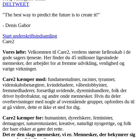
DEL
TWEET
"The best way to predict the future is to create it!"
- Denis Gabor
Start underskriftsindsamling
Care2
Vores løfte:
Velkommen til Care2, verdens største fællesskab i de
gode sagers tjeneste. Her finder du 45 millioner ligesindede
mennesker, der arbejder for at fremme udvikling, venlighed og
varige virkninger.
Care2 kæmper mod:
fundamentalister, racister, tyranner,
videnskabsbenægtere, kvindehadere, våbenlobbyister,
fremmedhaderer, forsætligt uvidende, dyremishandlere, folk der
driver hydrofraktur, og andre onde mennesker. Hvis du deler
overbevisninger med nogle af ovenstående grupper, opfordres du til
at gå videre, dette er ikke et sted for dig.
Care2 kæmper for:
humanister, dyreelskere, feminister,
demagoger, naturentusiaster, kreative, naturligt nysgerrige, og folk
der bare elsker at gøre det rette.
Det er den slags mennesker, vi er. Mennesker, der bekymrer sig