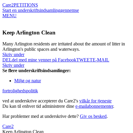
Care2
PETITIONS
Start en underskriftsindsamling
gennemse
MENU
Keep Arlington Clean
Many Arlington residents are irritated about the amount of litter in
Arlington's public spaces and waterways.
Skriv under
DEL
del med mine venner på Facebook
TWEET
E-MAIL
Skriv under
Se flere underskriftsindsamlinger:
Miljø og natur
fortrolighedspolitik
ved at underskrive accepterer du Care2's
vilkår for tjeneste
Du kan til enhver tid administrere dine
e-mailabonnementer
.
Har problemer med at underskrive dette?
Giv os besked
.
Care2
Keep Arlington Clean