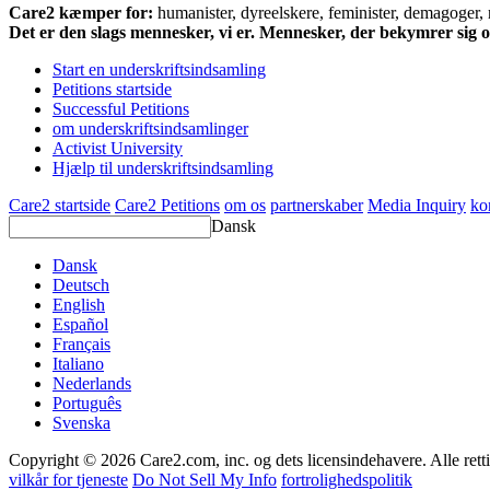
Care2 kæmper for:
humanister, dyreelskere, feminister, demagoger, na
Det er den slags mennesker, vi er. Mennesker, der bekymrer sig
Start en underskriftsindsamling
Petitions startside
Successful Petitions
om underskriftsindsamlinger
Activist University
Hjælp til underskriftsindsamling
Care2 startside
Care2 Petitions
om os
partnerskaber
Media Inquiry
ko
Dansk
Dansk
Deutsch
English
Español
Français
Italiano
Nederlands
Português
Svenska
Copyright © 2026 Care2.com, inc. og dets licensindehavere. Alle rett
vilkår for tjeneste
Do Not Sell My Info
fortrolighedspolitik