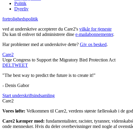
Politik
Dyreliv
fortrolighedspolitik
ved at underskrive accepterer du Care2's
vilkår for tjeneste
Du kan til enhver tid administrere dine
e-mailabonnementer
.
Har problemer med at underskrive dette?
Giv os besked
.
Care2
Urge Congress to Support the Migratory Bird Protection Act
DEL
TWEET
"The best way to predict the future is to create it!"
- Denis Gabor
Start underskriftsindsamling
Care2
Vores løfte:
Velkommen til Care2, verdens største fællesskab i de gode
Care2 kæmper mod:
fundamentalister, racister, tyranner, videnska
onde mennesker. Hvis du deler overbevisninger med nogle af ovenstående