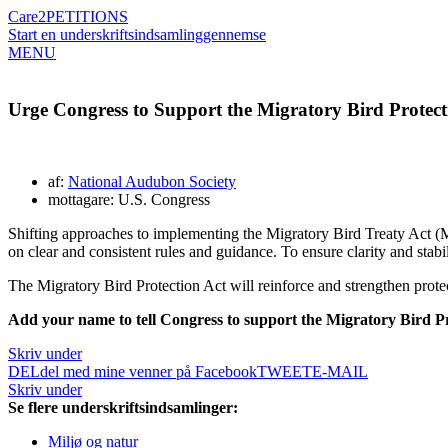
Care2
PETITIONS
Start en underskriftsindsamling
gennemse
MENU
Urge Congress to Support the Migratory Bird Protect
af:
National Audubon Society
mottagare: U.S. Congress
Shifting approaches to implementing the Migratory Bird Treaty Act (MBT
on clear and consistent rules and guidance. To ensure clarity and stab
The Migratory Bird Protection Act will reinforce and strengthen protect
Add your name to tell Congress to support the Migratory Bird Pro
Skriv under
DEL
del med mine venner på Facebook
TWEET
E-MAIL
Skriv under
Se flere underskriftsindsamlinger:
Miljø og natur