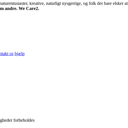
turentusiaster, kreative, naturligt nysgerrige, og folk der bare elsker at 
 om andre. We Care2.
ntakt os
hjælp
igheder forbeholdes