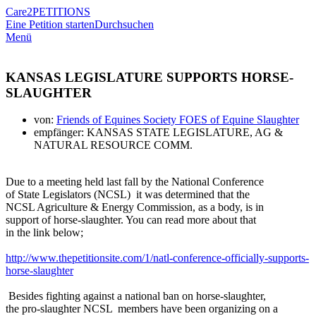
Care2
PETITIONS
Eine Petition starten
Durchsuchen
Menü
KANSAS LEGISLATURE SUPPORTS HORSE-
SLAUGHTER
von:
Friends of Equines Society FOES of Equine Slaughter
empfänger: KANSAS STATE LEGISLATURE, AG &
NATURAL RESOURCE COMM.
Due to a meeting held last fall by the National Conference
of State Legislators (NCSL) it was determined that the
NCSL Agriculture & Energy Commission, as a body, is in
support of horse-slaughter. You can read more about that
in the link below;
http://www.thepetitionsite.com/1/natl-conference-officially-supports-
horse-slaughter
Besides fighting against a national ban on horse-slaughter,
the pro-slaughter NCSL members have been organizing on a