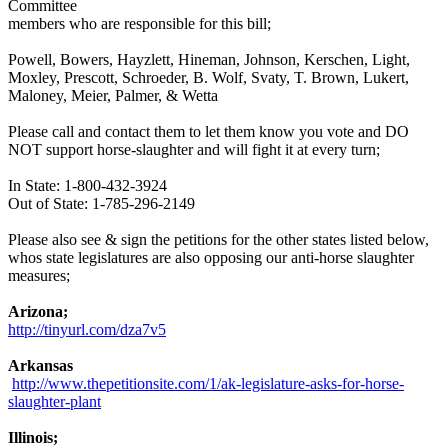
Committee
members who are responsible for this bill;
Powell, Bowers, Hayzlett, Hineman, Johnson, Kerschen, Light,
Moxley, Prescott, Schroeder, B. Wolf, Svaty, T. Brown, Lukert,
Maloney, Meier, Palmer, & Wetta
Please call and contact them to let them know you vote and DO
NOT support horse-slaughter and will fight it at every turn;
In State: 1-800-432-3924
Out of State: 1-785-296-2149
Please also see & sign the petitions for the other states listed below,
whos state legislatures are also opposing our anti-horse slaughter
measures;
Arizona;
http://tinyurl.com/dza7v5
Arkansas
http://www.thepetitionsite.com/1/ak-legislature-asks-for-horse-
slaughter-plant
Illinois;