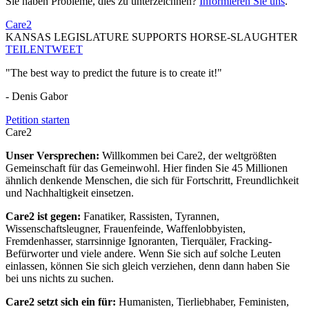
Sie haben Probleme, dies zu unterzeichnen?
Informieren Sie uns
.
Care2
KANSAS LEGISLATURE SUPPORTS HORSE-SLAUGHTER
TEILEN
TWEET
"The best way to predict the future is to create it!"
- Denis Gabor
Petition starten
Care2
Unser Versprechen:
Willkommen bei Care2, der weltgrößten
Gemeinschaft für das Gemeinwohl. Hier finden Sie 45 Millionen
ähnlich denkende Menschen, die sich für Fortschritt, Freundlichkeit
und Nachhaltigkeit einsetzen.
Care2 ist gegen:
Fanatiker, Rassisten, Tyrannen,
Wissenschaftsleugner, Frauenfeinde, Waffenlobbyisten,
Fremdenhasser, starrsinnige Ignoranten, Tierquäler, Fracking-
Befürworter und viele andere. Wenn Sie sich auf solche Leuten
einlassen, können Sie sich gleich verziehen, denn dann haben Sie
bei uns nichts zu suchen.
Care2 setzt sich ein für:
Humanisten, Tierliebhaber, Feministen,