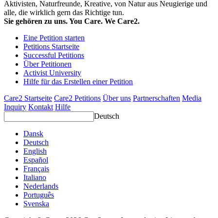
Aktivisten, Naturfreunde, Kreative, von Natur aus Neugierige und
alle, die wirklich gern das Richtige tun.
Sie gehören zu uns. You Care. We Care2.
Eine Petition starten
Petitions Startseite
Successful Petitions
Über Petitionen
Activist University
Hilfe für das Erstellen einer Petition
Care2 Startseite
Care2 Petitions
Über uns
Partnerschaften
Media
Inquiry
Kontakt
Hilfe
Deutsch
Dansk
Deutsch
English
Español
Français
Italiano
Nederlands
Português
Svenska