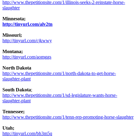
http://www.thepetitionsite.com/1/illinois-seeks-2-reinstate-horse-
slaughter
Minnesota;
http://tinyurl.com/alv2tn
Missouri;
http://tinyurl.com/cjkwwy
Montana;
http://tinyurl.com/aomggs
North Dakota
http://www.thepetitionsite.com/1/north-dakota-to-get-horse-
slaughter-plant
South Dakota
;
http://www.thepetitionsite.com/1/sd-legislature-wants-horse-
slaughter-plant
Tennessee;
http://www.thepetitionsite.com/1/tenn-rep-promoting-horse-slaughter
Utah;
http://tinyurl.com/bh3m5q