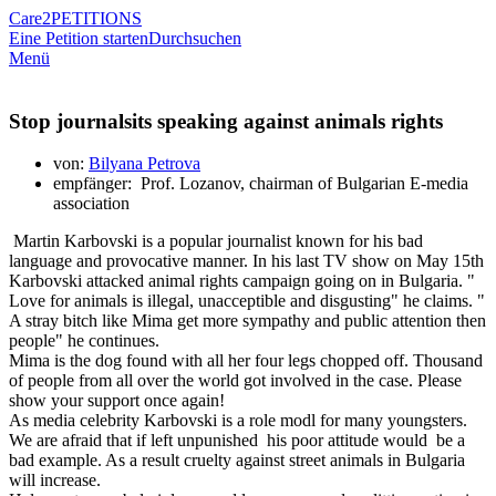
Care2
PETITIONS
Eine Petition starten
Durchsuchen
Menü
Stop journalsits speaking against animals rights
von:
Bilyana Petrova
empfänger: Prof. Lozanov, chairman of Bulgarian E-media
association
Martin Karbovski is a popular journalist known for his bad
language and provocative manner. In his last TV show on May 15th
Karbovski attacked animal rights campaign going on in Bulgaria. "
Love for animals is illegal, unacceptible and disgusting" he claims. "
A stray bitch like Mima get more sympathy and public attention then
people" he continues.
Mima is the dog found with all her four legs chopped off. Thousand
of people from all over the world got involved in the case. Please
show your support once again!
As media celebrity Karbovski is a role modl for many youngsters.
We are afraid that if left unpunished his poor attitude would be a
bad example. As a result cruelty against street animals in Bulgaria
will increase.