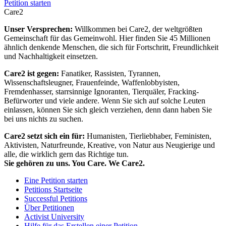
Petition starten
Care2
Unser Versprechen:
Willkommen bei Care2, der weltgrößten
Gemeinschaft für das Gemeinwohl. Hier finden Sie 45 Millionen
ähnlich denkende Menschen, die sich für Fortschritt, Freundlichkeit
und Nachhaltigkeit einsetzen.
Care2 ist gegen:
Fanatiker, Rassisten, Tyrannen,
Wissenschaftsleugner, Frauenfeinde, Waffenlobbyisten,
Fremdenhasser, starrsinnige Ignoranten, Tierquäler, Fracking-
Befürworter und viele andere. Wenn Sie sich auf solche Leuten
einlassen, können Sie sich gleich verziehen, denn dann haben Sie
bei uns nichts zu suchen.
Care2 setzt sich ein für:
Humanisten, Tierliebhaber, Feministen,
Aktivisten, Naturfreunde, Kreative, von Natur aus Neugierige und
alle, die wirklich gern das Richtige tun.
Sie gehören zu uns. You Care. We Care2.
Eine Petition starten
Petitions Startseite
Successful Petitions
Über Petitionen
Activist University
Hilfe für das Erstellen einer Petition