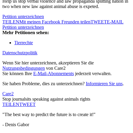
Help us stop verbal violence and law propaganda splitting nation in
two when new law against animal abuse is expeted.
Petition unterzeichnen
TEILEN
Mit meinen Facebook Freunden teilen
TWEET
E-MAIL
Petition unterzeichnen
Mehr Petitionen sehen:
Tierrechte
Datenschutzpolitik
Wenn Sie hier unterzeichnen, akzeptieren Sie die
Nutzungsbedingungen
von Care2
Sie können Ihre
E-Mail-Abonnements
jederzeit verwalten.
Sie haben Probleme, dies zu unterzeichnen?
Informieren Sie uns
.
Care2
Stop journalsits speaking against animals rights
TEILEN
TWEET
"The best way to predict the future is to create it!"
- Denis Gabor