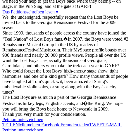
we need your help to get the Boys back where they belong -- on
stage, in the Pub Sing, and at the gate at GARF!
Das Petitionsschreiben lesen ▾
We, the undersigned, respectfully request that the Lost Boys be
invited back to the Georgia Renaissance Festival for the 2009
season.
Since 1999, thousands of people across the country have joined the
"Teal Nation" of Lost Boys fans.�In 2007, the Boys were voted #3
Renaissance Musical Group in the US by readers of
RenaissanceFestivalMusic.com. Their MySpace profile boasts over
900 friends and nearly 20,000 profile views. People all over the US
want the Lost Boys -- especially thousands of Georgians,
Carolinians, and others who make the trek each year to GARF!
Who could forget the Lost Boys' high-energy stage show, tight
harmonies, and one-of-a-kind garb? How many thousands of people
have laughed at Tom's quick wit, been amazed at String's
unbelievable violin solos, or sung along with the Boys' catchy
tunes?
The Lost Boys are as much a part of the Georgia Renaissance
Festival as turkey legs, English accents, and�the King. We hope
you will bring the Boys back home to Newcastle in 2009.
Thank you very much for your consideration.
Petition unterzeichnen
TEILEN
Mit meinen Facebook Freunden teilen
TWEET
E-MAIL
Petition unterzeichnen