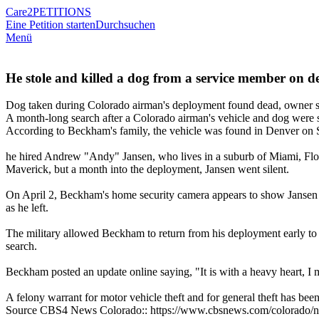
Care2
PETITIONS
Eine Petition starten
Durchsuchen
Menü
He stole and killed a dog from a service member on 
Dog taken during Colorado airman's deployment found dead, owner sa
A month-long search after a Colorado airman's vehicle and dog were 
According to Beckham's family, the vehicle was found in Denver on Sa
he hired Andrew "Andy" Jansen, who lives in a suburb of Miami, Flor
Maverick, but a month into the deployment, Jansen went silent.
On April 2, Beckham's home security camera appears to show Jansen l
as he left.
The military allowed Beckham to return from his deployment early to s
search.
Beckham posted an update online saying, "It is with a heavy heart, I 
A felony warrant for motor vehicle theft and for general theft has been
Source CBS4 News Colorado:: https://www.cbsnews.com/colorado/n