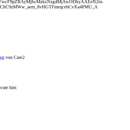
jBmFwcF9pZBAyMjIwMzkxNzg4MjAwODkyAAEeN2m-
yChC9zMWw_aem_8vHGTFmeqcebCvXa4PMU_A
en
von Care2
ecute him