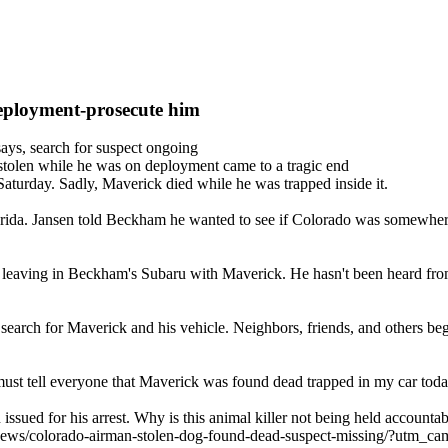
deployment-prosecute him
ys, search for suspect ongoing
stolen while he was on deployment came to a tragic end
turday. Sadly, Maverick died while he was trapped inside it.
ida. Jansen told Beckham he wanted to see if Colorado was somewhere he
eaving in Beckham's Subaru with Maverick. He hasn't been heard from 
earch for Maverick and his vehicle. Neighbors, friends, and others bega
must tell everyone that Maverick was found dead trapped in my car toda
 issued for his arrest. Why is this animal killer not being held accounta
ews/colorado-airman-stolen-dog-found-dead-suspect-missing/?utm_ca