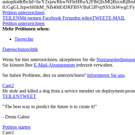
autopilot&fbclid=IwY2xjawRkwNFleHRuA2FlbQIxMQBzcnR
tUGgGLJzpwbHthM_NB40dODRFBSVBuClJFvpSSS1kWwgUF
Petition unterzeichnen
TEILEN
Mit meinen Facebook Freunden teilen
TWEET
E-MAIL
Petition unterzeichnen
Mehr Petitionen sehen:
Tierrechte
Datenschutzpolitik
Wenn Sie hier unterzeichnen, akzeptieren Sie die
Nutzungsbedingung
Sie können Ihre
E-Mail-Abonnements
jederzeit verwalten.
Sie haben Probleme, dies zu unterzeichnen?
Informieren Sie uns
.
Care2
He stole and killed a dog from a service member on deployment-pros
TEILEN
TWEET
"The best way to predict the future is to create it!"
- Denis Gabor
Petition starten
Care2