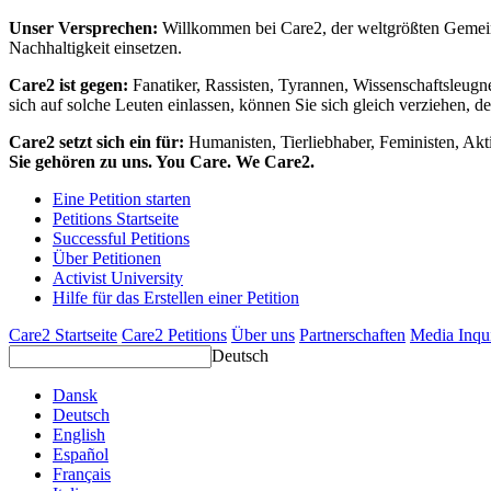
Unser Versprechen:
Willkommen bei Care2, der weltgrößten Gemeins
Nachhaltigkeit einsetzen.
Care2 ist gegen:
Fanatiker, Rassisten, Tyrannen, Wissenschaftsleugn
sich auf solche Leuten einlassen, können Sie sich gleich verziehen, d
Care2 setzt sich ein für:
Humanisten, Tierliebhaber, Feministen, Akti
Sie gehören zu uns. You Care. We Care2.
Eine Petition starten
Petitions Startseite
Successful Petitions
Über Petitionen
Activist University
Hilfe für das Erstellen einer Petition
Care2 Startseite
Care2 Petitions
Über uns
Partnerschaften
Media Inqu
Deutsch
Dansk
Deutsch
English
Español
Français