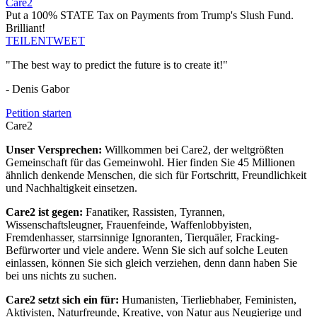
Care2
Put a 100% STATE Tax on Payments from Trump's Slush Fund.
Brilliant!
TEILEN
TWEET
"The best way to predict the future is to create it!"
- Denis Gabor
Petition starten
Care2
Unser Versprechen:
Willkommen bei Care2, der weltgrößten
Gemeinschaft für das Gemeinwohl. Hier finden Sie 45 Millionen
ähnlich denkende Menschen, die sich für Fortschritt, Freundlichkeit
und Nachhaltigkeit einsetzen.
Care2 ist gegen:
Fanatiker, Rassisten, Tyrannen,
Wissenschaftsleugner, Frauenfeinde, Waffenlobbyisten,
Fremdenhasser, starrsinnige Ignoranten, Tierquäler, Fracking-
Befürworter und viele andere. Wenn Sie sich auf solche Leuten
einlassen, können Sie sich gleich verziehen, denn dann haben Sie
bei uns nichts zu suchen.
Care2 setzt sich ein für:
Humanisten, Tierliebhaber, Feministen,
Aktivisten, Naturfreunde, Kreative, von Natur aus Neugierige und