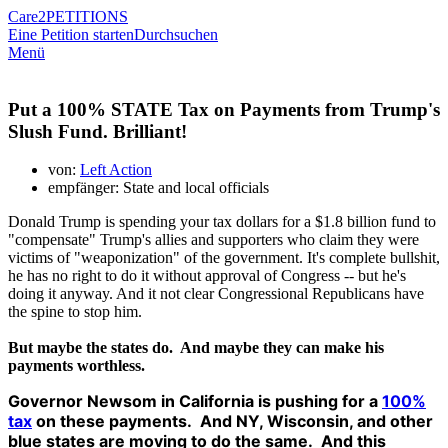
Care2
PETITIONS
Eine Petition starten
Durchsuchen
Menü
Put a 100% STATE Tax on Payments from Trump's
Slush Fund. Brilliant!
von:
Left Action
empfänger: State and local officials
Donald Trump is spending your tax dollars for a $1.8 billion fund to
"compensate" Trump's allies and supporters who claim they were
victims of "weaponization" of the government. It's complete bullshit,
he has no right to do it without approval of Congress -- but he's
doing it anyway. And it not clear Congressional Republicans have
the spine to stop him.
But maybe the states do. And maybe they can make his
payments worthless.
Governor Newsom in California is pushing for a
100%
tax
on these payments
. And NY, Wisconsin, and other
blue states are moving to do the same. And this