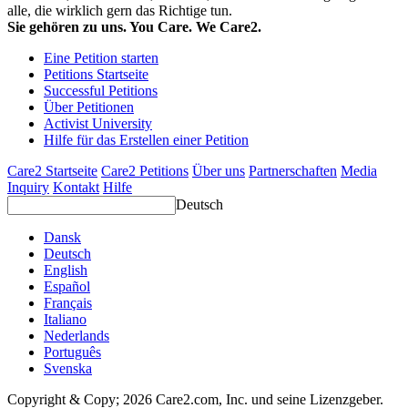
alle, die wirklich gern das Richtige tun.
Sie gehören zu uns. You Care. We Care2.
Eine Petition starten
Petitions Startseite
Successful Petitions
Über Petitionen
Activist University
Hilfe für das Erstellen einer Petition
Care2 Startseite
Care2 Petitions
Über uns
Partnerschaften
Media
Inquiry
Kontakt
Hilfe
Deutsch
Dansk
Deutsch
English
Español
Français
Italiano
Nederlands
Português
Svenska
Copyright & Copy; 2026 Care2.com, Inc. und seine Lizenzgeber.