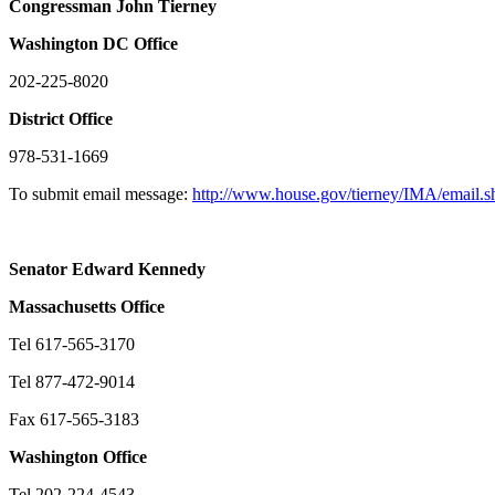
Congressman John Tierney
Washington
DC
Office
202-225-8020
District Office
978-531-1669
To submit email message:
http://www.house.gov/tierney/IMA/email.s
Senator Edward Kennedy
Massachusetts
Office
Tel 617-565-3170
Tel 877-472-9014
Fax 617-565-3183
Washington
Office
Tel 202-224-4543