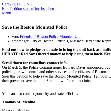
Care2
PETITIONS
Eine Petition starten
Durchsuchen
Menü
Save the Boston Mounted Police
von:
Friends of Boston Police Mounted Unit
empfänger: City of Boston Officials, Massachusetts State Repre
Find out how to pledge or donate
to bring the unit back
at mintf
UPDATE: Red Sox Offered money to help bring them back. Keep t
Scroll down for councilors contact info.
On March 5, the Police Commissioner Edward Davis announced budget 
policing, crowd control and other services to the citizens of Boston.
Sign this petition to help save the Boston Mounted Police. Tell your C
their power to save the unit. Scroll down for contact info:
You can also contact your city and state officials:
Thomas M. Menino
Mayor of Boston