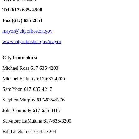
Tel (617) 635- 4500
Fax (617) 635-2851
mayor@cityofboston.gov
www.cityofboston.gov/mayor
City Councilors:
Michael Ross 617-635-4203
Michael Flaherty 617-635-4205
Sam Yoon 617-635-4217
Stephen Murphy 617-635-4276
John Connolly 617-635-3115
Salvatore LaMattina 617-635-3200
Bill Linehan 617-635-3203