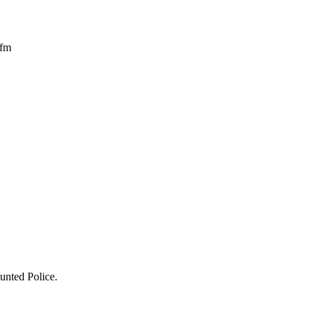
cfm
ounted Police.