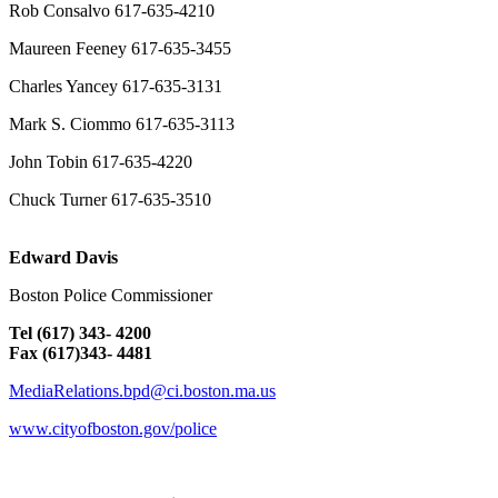
Rob Consalvo 617-635-4210
Maureen Feeney 617-635-3455
Charles Yancey 617-635-3131
Mark S. Ciommo 617-635-3113
John Tobin 617-635-4220
Chuck Turner 617-635-3510
Edward Davis
Boston Police Commissioner
Tel (617) 343- 4200
Fax (617)343- 4481
MediaRelations.bpd@ci.boston.ma.us
www.cityofboston.gov/police