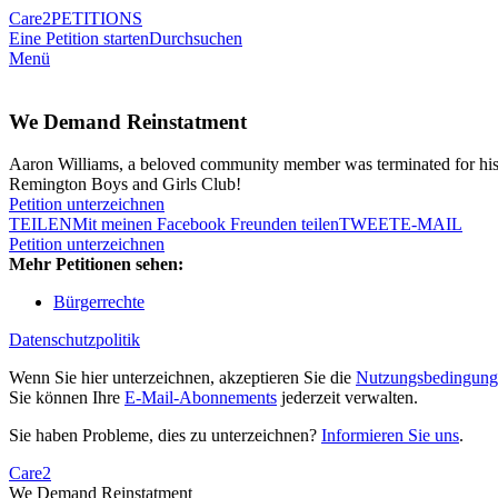
Care2
PETITIONS
Eine Petition starten
Durchsuchen
Menü
We Demand Reinstatment
Aaron Williams, a beloved community member was terminated for his 
Remington Boys and Girls Club!
Petition unterzeichnen
TEILEN
Mit meinen Facebook Freunden teilen
TWEET
E-MAIL
Petition unterzeichnen
Mehr Petitionen sehen:
Bürgerrechte
Datenschutzpolitik
Wenn Sie hier unterzeichnen, akzeptieren Sie die
Nutzungsbedingung
Sie können Ihre
E-Mail-Abonnements
jederzeit verwalten.
Sie haben Probleme, dies zu unterzeichnen?
Informieren Sie uns
.
Care2
We Demand Reinstatment