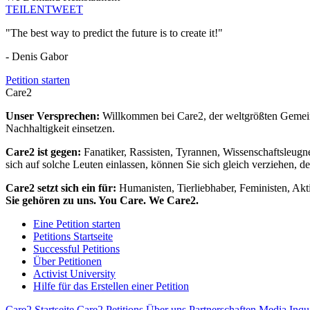
TEILEN
TWEET
"The best way to predict the future is to create it!"
- Denis Gabor
Petition starten
Care2
Unser Versprechen:
Willkommen bei Care2, der weltgrößten Gemeins
Nachhaltigkeit einsetzen.
Care2 ist gegen:
Fanatiker, Rassisten, Tyrannen, Wissenschaftsleugn
sich auf solche Leuten einlassen, können Sie sich gleich verziehen, d
Care2 setzt sich ein für:
Humanisten, Tierliebhaber, Feministen, Akti
Sie gehören zu uns. You Care. We Care2.
Eine Petition starten
Petitions Startseite
Successful Petitions
Über Petitionen
Activist University
Hilfe für das Erstellen einer Petition
Care2 Startseite
Care2 Petitions
Über uns
Partnerschaften
Media Inqu