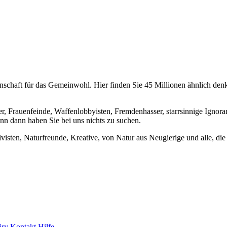
chaft für das Gemeinwohl. Hier finden Sie 45 Millionen ähnlich denke
er, Frauenfeinde, Waffenlobbyisten, Fremdenhasser, starrsinnige Ignora
enn dann haben Sie bei uns nichts zu suchen.
visten, Naturfreunde, Kreative, von Natur aus Neugierige und alle, die 
iry
Kontakt
Hilfe