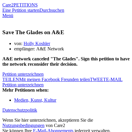
Care2
PETITIONS
Eine Petition starten
Durchsuchen
Menü
Save The Glades on A&E
von:
Holly Koshler
empfänger: A&E Network
A&E network canceled "The Glades". Sign this petition to have
the network reconsider their decision.
Petition unterzeichnen
TEILEN
Mit meinen Facebook Freunden teilen
TWEET
E-MAIL
Petition unterzeichnen
Mehr Petitionen sehen:
Medien, Kunst, Kultur
Datenschutzpolitik
Wenn Sie hier unterzeichnen, akzeptieren Sie die
Nutzungsbedingungen
von Care2
Sie können Ihre
E-Mail-Abonnements
jederzeit verwalten.