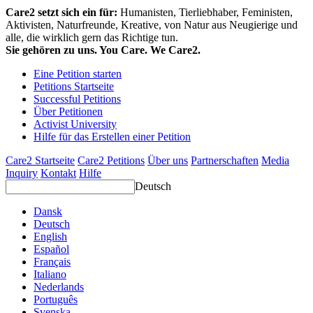
Care2 setzt sich ein für:
Humanisten, Tierliebhaber, Feministen,
Aktivisten, Naturfreunde, Kreative, von Natur aus Neugierige und
alle, die wirklich gern das Richtige tun.
Sie gehören zu uns. You Care. We Care2.
Eine Petition starten
Petitions Startseite
Successful Petitions
Über Petitionen
Activist University
Hilfe für das Erstellen einer Petition
Care2 Startseite
Care2 Petitions
Über uns
Partnerschaften
Media
Inquiry
Kontakt
Hilfe
Deutsch
Dansk
Deutsch
English
Español
Français
Italiano
Nederlands
Português
Svenska