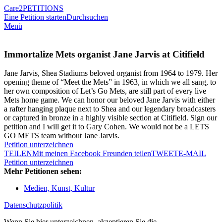
Care2
PETITIONS
Eine Petition starten
Durchsuchen
Menü
Immortalize Mets organist Jane Jarvis at Citifield
Jane Jarvis, Shea Stadiums beloved organist from 1964 to 1979. Her
opening theme of “Meet the Mets” in 1963, in which we all sang, to
her own composition of Let’s Go Mets, are still part of every live
Mets home game. We can honor our beloved Jane Jarvis with either
a rafter hanging plaque next to Shea and our legendary broadcasters
or captured in bronze in a highly visible section at Citifield. Sign our
petition and I will get it to Gary Cohen. We would not be a LETS
GO METS team without Jane Jarvis.
Petition unterzeichnen
TEILEN
Mit meinen Facebook Freunden teilen
TWEET
E-MAIL
Petition unterzeichnen
Mehr Petitionen sehen:
Medien, Kunst, Kultur
Datenschutzpolitik
Wenn Sie hier unterzeichnen, akzeptieren Sie die