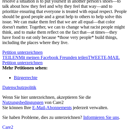
resolve a situation is to put yourself in another person's shoes—to
talk about how they feel and why they feel that way—and to
prioritize ensuring that everyone is treated with equal respect. People
should be good people and a great help to others to help solve this
issue. We can make them feel that we are all equal—that color
doesn't matter. Together, we can to change what racist people might
think, and to make them reflect on the fact that—at times—they
have food to eat only because *those very people* build things,
including the places where they live.
Petition unterzeichnen
TEILEN
Mit meinen Facebook Freunden teilen
TWEET
E-MAIL
Petition unterzeichnen
Mehr Petitionen sehen:
Bürgerrechte
Datenschutzpolitik
Wenn Sie hier unterzeichnen, akzeptieren Sie die
Nutzungsbedingungen
von Care2
Sie können Ihre
E-Mail-Abonnements
jederzeit verwalten.
Sie haben Probleme, dies zu unterzeichnen?
Informieren Sie uns
.
Care2