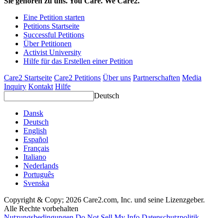
Sie gehören zu uns. You Care. We Care2.
Eine Petition starten
Petitions Startseite
Successful Petitions
Über Petitionen
Activist University
Hilfe für das Erstellen einer Petition
Care2 Startseite
Care2 Petitions
Über uns
Partnerschaften
Media
Inquiry
Kontakt
Hilfe
Deutsch
Dansk
Deutsch
English
Español
Français
Italiano
Nederlands
Português
Svenska
Copyright & Copy; 2026 Care2.com, Inc. und seine Lizenzgeber.
Alle Rechte vorbehalten
Nutzungsbedingungen
Do Not Sell My Info
Datenschutzpolitik