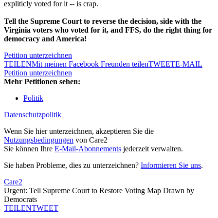
expliticly voted for it -- is crap.
Tell the Supreme Court to reverse the decision, side with the
Virginia voters who voted for it, and FFS, do the right thing for
democracy and America!
Petition unterzeichnen
TEILEN
Mit meinen Facebook Freunden teilen
TWEET
E-MAIL
Petition unterzeichnen
Mehr Petitionen sehen:
Politik
Datenschutzpolitik
Wenn Sie hier unterzeichnen, akzeptieren Sie die
Nutzungsbedingungen
von Care2
Sie können Ihre
E-Mail-Abonnements
jederzeit verwalten.
Sie haben Probleme, dies zu unterzeichnen?
Informieren Sie uns
.
Care2
Urgent: Tell Supreme Court to Restore Voting Map Drawn by
Democrats
TEILEN
TWEET