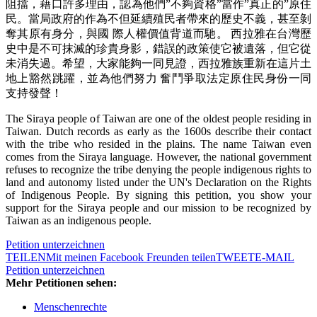
阻擋，藉口許多理由，認為他們”不夠資格”當作”真正的”原住
民。當局政府的作為不但延續殖民者帶來的歷史不義，甚至剝
奪其原有身分，與國 際人權價值背道而馳。 西拉雅在台灣歷
史中是不可抹滅的珍貴身影，錯誤的政策使它被遺落，但它從
未消失過。希望，大家能夠一同見證，西拉雅族重新在這片土
地上豁然跳躍，並為他們努力 奮鬥爭取法定原住民身份一同
支持發聲！
The Siraya people of Taiwan are one of the oldest people residing in
Taiwan. Dutch records as early as the 1600s describe their contact
with the tribe who resided in the plains. The name Taiwan even
comes from the Siraya language. However, the national government
refuses to recognize the tribe denying the people indigenous rights to
land and autonomy listed under the UN's Declaration on the Rights
of Indigenous People. By signing this petition, you show your
support for the Siraya people and our mission to be recognized by
Taiwan as an indigenous people.
Petition unterzeichnen
TEILEN
Mit meinen Facebook Freunden teilen
TWEET
E-MAIL
Petition unterzeichnen
Mehr Petitionen sehen:
Menschenrechte