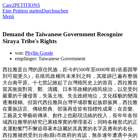
Care2
PETITIONS
Eine Petition starten
Durchsuchen
Menü
Demand the Taiwanese Government Recognize
Siraya Tribe's Rights
von:
Phyllis Goode
empfänger: Taiwanese Government
西拉雅是台灣的原住民族，距今約500年至6000年前(依基因學
則可能更久)，在殖民政權尚未來到之時，其蹤跡已遍布整個
大台南平原。十七世記掀起了台灣殖民史上的首頁，西拉雅首
當其衝面對荷、鄭、清國、日本等政權的殖民統治，以至受到
嚴重的干擾侵害，失落土地、失去政經地位，文化樣貌的變識
逐漸模糊。但當代西拉雅與台灣平埔群奮起族群振興，西拉雅
在重振語言、傳統祭典、部落再造皆有指標性成果；在音樂、
工藝及文學藝術傳承、創作上也顯現活絡的投入，長年年各領
域西拉雅學的研究已累積厚實的學理基石；同時各種形式的正
名運動奮鬥不懈追尋著本該屬於其真實的名字及應有的名份。
西拉雅雖然受到台南(縣)市政府的肯認，無奈連年遭遇中央的