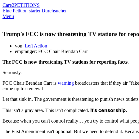
Care2
PETITIONS
Eine Petition starten
Durchsuchen
Menü
Trump's FCC is now threatening TV stations for repor
von:
Left Action
empfänger: FCC Chair Brendan Carr
The FCC is now threatening TV stations for reporting facts.
Seriously.
FCC Chair Brendan Carr is
warning
broadcasters that if they air "f
come up for renewal.
Let that sink in. The government is threatening to punish news outlets 
It's censorship.
This isn't a gray area. This isn't complicated.
Because when you can't control reality… you try to control what peopl
The First Amendment isn't optional. But we need to defend it. Because 