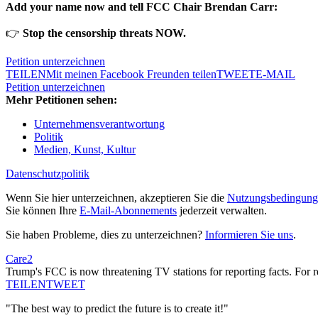
Add your name now and tell FCC Chair Brendan Carr:
👉
Stop the censorship threats NOW.
Petition unterzeichnen
TEILEN
Mit meinen Facebook Freunden teilen
TWEET
E-MAIL
Petition unterzeichnen
Mehr Petitionen sehen:
Unternehmensverantwortung
Politik
Medien, Kunst, Kultur
Datenschutzpolitik
Wenn Sie hier unterzeichnen, akzeptieren Sie die
Nutzungsbedingung
Sie können Ihre
E-Mail-Abonnements
jederzeit verwalten.
Sie haben Probleme, dies zu unterzeichnen?
Informieren Sie uns
.
Care2
Trump's FCC is now threatening TV stations for reporting facts. For r
TEILEN
TWEET
"The best way to predict the future is to create it!"