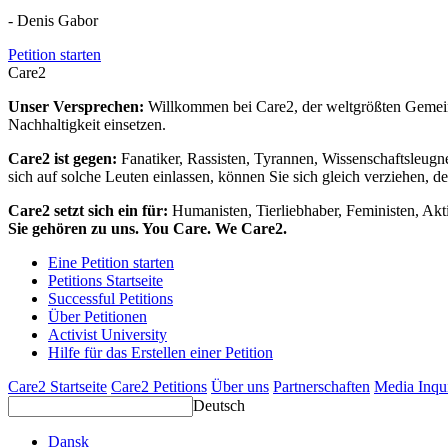
- Denis Gabor
Petition starten
Care2
Unser Versprechen:
Willkommen bei Care2, der weltgrößten Gemeins
Nachhaltigkeit einsetzen.
Care2 ist gegen:
Fanatiker, Rassisten, Tyrannen, Wissenschaftsleugn
sich auf solche Leuten einlassen, können Sie sich gleich verziehen, d
Care2 setzt sich ein für:
Humanisten, Tierliebhaber, Feministen, Akti
Sie gehören zu uns. You Care. We Care2.
Eine Petition starten
Petitions Startseite
Successful Petitions
Über Petitionen
Activist University
Hilfe für das Erstellen einer Petition
Care2 Startseite
Care2 Petitions
Über uns
Partnerschaften
Media Inqu
Deutsch
Dansk