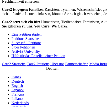
Nachhaltigkeit einsetzen.
Care2 ist gegen:
Fanatiker, Rassisten, Tyrannen, Wissenschaftsleugn
sich auf solche Leuten einlassen, können Sie sich gleich verziehen, d
Care2 setzt sich ein für:
Humanisten, Tierliebhaber, Feministen, Akti
Sie gehören zu uns. You Care. We Care2.
Eine Petition starten
Petitions Startseite
Successful Petitions
Über Petitionen
Activist University
Hilfe für das Erstellen einer Petition
Care2 Startseite
Care2 Petitions
Über uns
Partnerschaften
Media Inqu
Deutsch
Dansk
Deutsch
English
Español
Français
Italiano
Nederlands