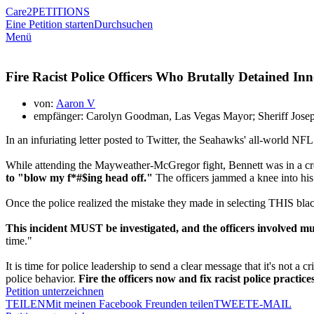
Care2
PETITIONS
Eine Petition starten
Durchsuchen
Menü
Fire Racist Police Officers Who Brutally Detained In
von:
Aaron V
empfänger: Carolyn Goodman, Las Vegas Mayor; Sheriff Jose
In an infuriating letter posted to Twitter, the Seahawks' all-world NF
While attending the Mayweather-McGregor fight, Bennett was in a c
to "blow my f*#$ing head off."
The officers jammed a knee into his 
Once the police realized the mistake they made in selecting THIS blac
This incident MUST be investigated, and the officers involved mus
time."
It is time for police leadership to send a clear message that it's not 
police behavior.
Fire the officers now and fix racist police practices
Petition unterzeichnen
TEILEN
Mit meinen Facebook Freunden teilen
TWEET
E-MAIL