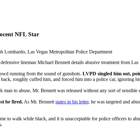
nocent NFL Star
ph Lombardo, Las Vegas Metropolitan Police Department
L defensive lineman Michael Bennett details abusive treatment from Las 
rowd running from the sound of gunshots.
LVPD singled him out, poin
back, roughly cuffed him, and forced him into a police car, ignoring hi
k man to abuse, Mr. Bennett was released without any sort of sensible 
t be fired.
As Mr. Bennett
states in his letter
, he was targeted and abu
a crime to walk while black, and it is unacceptable for police officers to
.