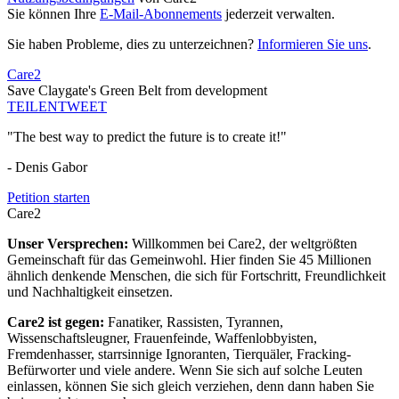
Sie können Ihre
E-Mail-Abonnements
jederzeit verwalten.
Sie haben Probleme, dies zu unterzeichnen?
Informieren Sie uns
.
Care2
Save Claygate's Green Belt from development
TEILEN
TWEET
"The best way to predict the future is to create it!"
- Denis Gabor
Petition starten
Care2
Unser Versprechen:
Willkommen bei Care2, der weltgrößten
Gemeinschaft für das Gemeinwohl. Hier finden Sie 45 Millionen
ähnlich denkende Menschen, die sich für Fortschritt, Freundlichkeit
und Nachhaltigkeit einsetzen.
Care2 ist gegen:
Fanatiker, Rassisten, Tyrannen,
Wissenschaftsleugner, Frauenfeinde, Waffenlobbyisten,
Fremdenhasser, starrsinnige Ignoranten, Tierquäler, Fracking-
Befürworter und viele andere. Wenn Sie sich auf solche Leuten
einlassen, können Sie sich gleich verziehen, denn dann haben Sie