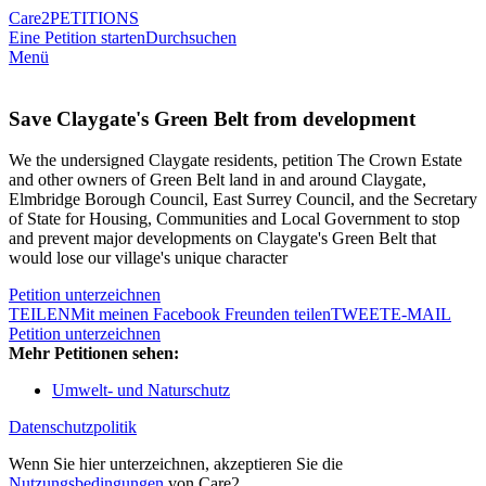
Care2
PETITIONS
Eine Petition starten
Durchsuchen
Menü
Save Claygate's Green Belt from development
We the undersigned Claygate residents, petition The Crown Estate
and other owners of Green Belt land in and around Claygate,
Elmbridge Borough Council, East Surrey Council, and the Secretary
of State for Housing, Communities and Local Government to stop
and prevent major developments on Claygate's Green Belt that
would lose our village's unique character
Petition unterzeichnen
TEILEN
Mit meinen Facebook Freunden teilen
TWEET
E-MAIL
Petition unterzeichnen
Mehr Petitionen sehen:
Umwelt- und Naturschutz
Datenschutzpolitik
Wenn Sie hier unterzeichnen, akzeptieren Sie die
Nutzungsbedingungen
von Care2