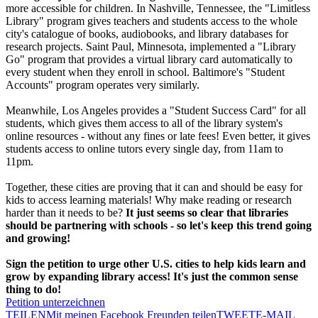
more accessible for children. In Nashville, Tennessee, the "Limitless
Library" program gives teachers and students access to the whole
city's catalogue of books, audiobooks, and library databases for
research projects. Saint Paul, Minnesota, implemented a "Library
Go" program that provides a virtual library card automatically to
every student when they enroll in school. Baltimore's "Student
Accounts" program operates very similarly.
Meanwhile, Los Angeles provides a "Student Success Card" for all
students, which gives them access to all of the library system's
online resources - without any fines or late fees! Even better, it gives
students access to online tutors every single day, from 11am to
11pm.
Together, these cities are proving that it can and should be easy for
kids to access learning materials! Why make reading or research
harder than it needs to be?
It just seems so clear that libraries
should be partnering with schools - so let's keep this trend going
and growing!
Sign the petition to urge other U.S. cities to help kids learn and
grow by expanding library access! It's just the common sense
thing to do!
Petition unterzeichnen
TEILEN
Mit meinen Facebook Freunden teilen
TWEET
E-MAIL