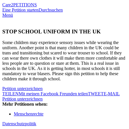
Care2
PETITIONS
Eine Petition starten
Durchsuchen
Menü
STOP SCHOOL UNIFORM IN THE UK
Some children may experience sensory issues while wearing the
uniform. Another point is that many children in the UK could be
trans and transitioning but scared to wear trouser to school. If they
can wear there own clothes it will make them more comfortable and
less people are to question or stare at them. This is a real issue in
schools in the UK. As it is getting hotter, in most schools it is still
mandatory to wear blasers. Please sign this petition to help these
children make it through school.
Petition unterzeichnen
TEILEN
Mit meinen Facebook Freunden teilen
TWEET
E-MAIL
Petition unterzeichnen
Mehr Petitionen sehen:
Menschenrechte
Datenschutzpolitik