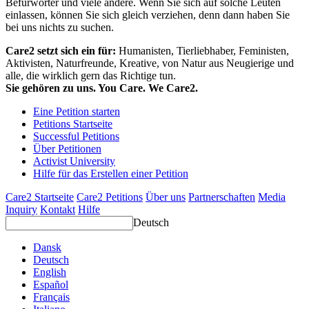
Befürworter und viele andere. Wenn Sie sich auf solche Leuten
einlassen, können Sie sich gleich verziehen, denn dann haben Sie
bei uns nichts zu suchen.
Care2 setzt sich ein für:
Humanisten, Tierliebhaber, Feministen,
Aktivisten, Naturfreunde, Kreative, von Natur aus Neugierige und
alle, die wirklich gern das Richtige tun.
Sie gehören zu uns. You Care. We Care2.
Eine Petition starten
Petitions Startseite
Successful Petitions
Über Petitionen
Activist University
Hilfe für das Erstellen einer Petition
Care2 Startseite
Care2 Petitions
Über uns
Partnerschaften
Media
Inquiry
Kontakt
Hilfe
Deutsch
Dansk
Deutsch
English
Español
Français