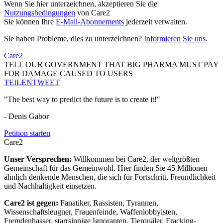
Wenn Sie hier unterzeichnen, akzeptieren Sie die
Nutzungsbedingungen
von Care2
Sie können Ihre
E-Mail-Abonnements
jederzeit verwalten.
Sie haben Probleme, dies zu unterzeichnen?
Informieren Sie uns
.
Care2
TELL OUR GOVERNMENT THAT BIG PHARMA MUST PAY
FOR DAMAGE CAUSED TO USERS
TEILEN
TWEET
"The best way to predict the future is to create it!"
- Denis Gabor
Petition starten
Care2
Unser Versprechen:
Willkommen bei Care2, der weltgrößten
Gemeinschaft für das Gemeinwohl. Hier finden Sie 45 Millionen
ähnlich denkende Menschen, die sich für Fortschritt, Freundlichkeit
und Nachhaltigkeit einsetzen.
Care2 ist gegen:
Fanatiker, Rassisten, Tyrannen,
Wissenschaftsleugner, Frauenfeinde, Waffenlobbyisten,
Fremdenhasser, starrsinnige Ignoranten, Tierquäler, Fracking-