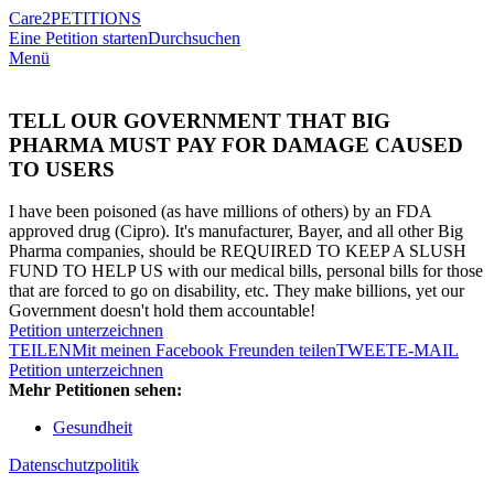
Care2
PETITIONS
Eine Petition starten
Durchsuchen
Menü
TELL OUR GOVERNMENT THAT BIG
PHARMA MUST PAY FOR DAMAGE CAUSED
TO USERS
I have been poisoned (as have millions of others) by an FDA
approved drug (Cipro). It's manufacturer, Bayer, and all other Big
Pharma companies, should be REQUIRED TO KEEP A SLUSH
FUND TO HELP US with our medical bills, personal bills for those
that are forced to go on disability, etc. They make billions, yet our
Government doesn't hold them accountable!
Petition unterzeichnen
TEILEN
Mit meinen Facebook Freunden teilen
TWEET
E-MAIL
Petition unterzeichnen
Mehr Petitionen sehen:
Gesundheit
Datenschutzpolitik