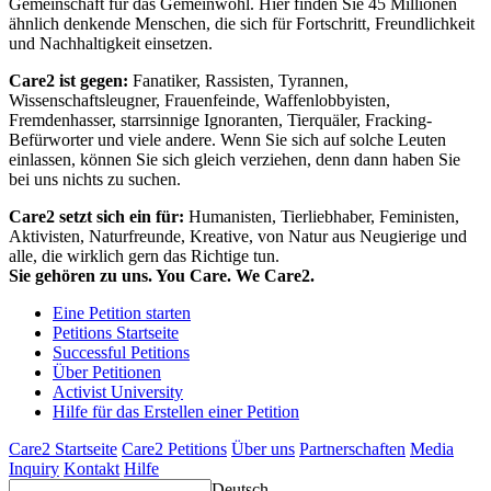
Gemeinschaft für das Gemeinwohl. Hier finden Sie 45 Millionen
ähnlich denkende Menschen, die sich für Fortschritt, Freundlichkeit
und Nachhaltigkeit einsetzen.
Care2 ist gegen:
Fanatiker, Rassisten, Tyrannen,
Wissenschaftsleugner, Frauenfeinde, Waffenlobbyisten,
Fremdenhasser, starrsinnige Ignoranten, Tierquäler, Fracking-
Befürworter und viele andere. Wenn Sie sich auf solche Leuten
einlassen, können Sie sich gleich verziehen, denn dann haben Sie
bei uns nichts zu suchen.
Care2 setzt sich ein für:
Humanisten, Tierliebhaber, Feministen,
Aktivisten, Naturfreunde, Kreative, von Natur aus Neugierige und
alle, die wirklich gern das Richtige tun.
Sie gehören zu uns. You Care. We Care2.
Eine Petition starten
Petitions Startseite
Successful Petitions
Über Petitionen
Activist University
Hilfe für das Erstellen einer Petition
Care2 Startseite
Care2 Petitions
Über uns
Partnerschaften
Media
Inquiry
Kontakt
Hilfe
Deutsch