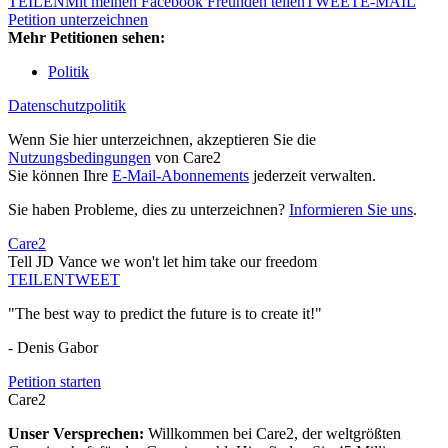
TEILEN
Mit meinen Facebook Freunden teilen
TWEET
E-MAIL
Petition unterzeichnen
Mehr Petitionen sehen:
Politik
Datenschutzpolitik
Wenn Sie hier unterzeichnen, akzeptieren Sie die
Nutzungsbedingungen
von Care2
Sie können Ihre
E-Mail-Abonnements
jederzeit verwalten.
Sie haben Probleme, dies zu unterzeichnen?
Informieren Sie uns
.
Care2
Tell JD Vance we won't let him take our freedom
TEILEN
TWEET
"The best way to predict the future is to create it!"
- Denis Gabor
Petition starten
Care2
Unser Versprechen:
Willkommen bei Care2, der weltgrößten