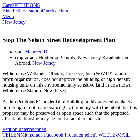
Care2
PETITIONS
Eine Petition starten
Durchsuchen
Menü
New Jersey
Stop The Nelson Street Redevelopment Plan
von:
Maureen B
empfänger: Hunterdon County, New Jersey Residents and
Abroad,
New Jersey
Whitehouse Wetlands Tributary Preserve, Inc. (WWTP), a non-
profit organization, does not approve the building of high-density
housing units on this environmentally sensitive land in downtown
Whitehouse Station, New Jersey.
Action Petitioned: The denial of building in this wooded wetlands
bordering a trout maintenance (C-2) tributary with the intent that this
property may be preserved as open space such that the proposed
affordable housing may be built at an alternate site.
Petition unterzeichnen
TEILEN
Mit meinen Facebook Freunden teilen
TWEET
E-MAIL