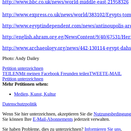
http://www.bbc.co.uk/news/world-middle-east-21958326
http://www.express.co.uk/news/world/383102/Egypts-tom
http://www.egyptindependent.com/news/antinoupolis-arch
http://english.ahram.org.eg/NewsContent/9/40/67531/Her
http://www.archaeology.org/news/442-130114-egypt-dahs
Photo: Andy Dailey
Petition unterzeichnen
TEILEN
Mit meinen Facebook Freunden teilen
TWEET
E-MAIL
Petition unterzeichnen
Mehr Petitionen sehen:
Medien, Kunst, Kultur
Datenschutzpolitik
Wenn Sie hier unterzeichnen, akzeptieren Sie die
Nutzungsbedingung
Sie können Ihre
E-Mail-Abonnements
jederzeit verwalten.
Sie haben Probleme, dies zu unterzeichnen?
Informieren Sie uns
.