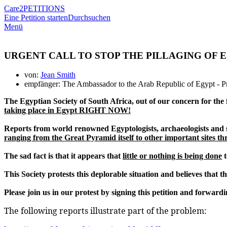
Care2
PETITIONS
Eine Petition starten
Durchsuchen
Menü
URGENT CALL TO STOP THE PILLAGING OF 
von:
Jean Smith
empfänger: The Ambassador to the Arab Republic of Egypt - Pr
The Egyptian Society of South Africa, out of our concern for the 
taking place in Egypt RIGHT NOW!
Reports from world renowned Egyptologists, archaeologists and sp
ranging from the Great Pyramid itself to other important sites t
The sad fact is that it appears that
little or nothing is being done
t
This Society protests this deplorable situation and believes that 
Please join us in our protest by signing this petition and forward
The following reports illustrate part of the problem: