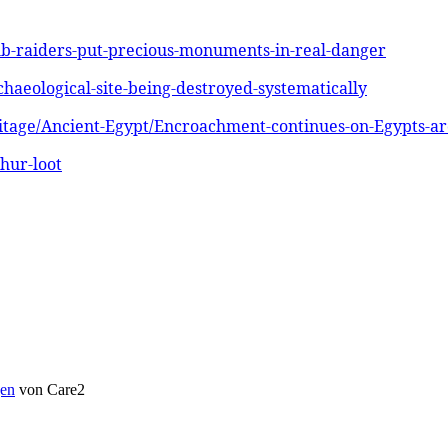
b-raiders-put-precious-monuments-in-real-danger
aeological-site-being-destroyed-systematically
itage/Ancient-Egypt/Encroachment-continues-on-Egypts-arc
hur-loot
en
von Care2