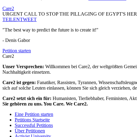
Care2
URGENT CALL TO STOP THE PILLAGING OF EGYPT'S HE
TEILEN
TWEET
"The best way to predict the future is to create it!"
- Denis Gabor
Petition starten
Care2
Unser Versprechen:
Willkommen bei Care2, der weltgrößten Gemeins
Nachhaltigkeit einsetzen.
Care2 ist gegen:
Fanatiker, Rassisten, Tyrannen, Wissenschaftsleugn
sich auf solche Leuten einlassen, können Sie sich gleich verziehen, d
Care2 setzt sich ein für:
Humanisten, Tierliebhaber, Feministen, Akti
Sie gehören zu uns. You Care. We Care2.
Eine Petition starten
Petitions Startseite
Successful Petitions
Über Petitionen
Activist University