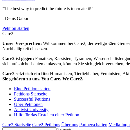
"The best way to predict the future is to create it!"
- Denis Gabor
Petition starten
Care2
Unser Versprechen:
Willkommen bei Care2, der weltgrößten Gemeins
Nachhaltigkeit einsetzen.
Care2 ist gegen:
Fanatiker, Rassisten, Tyrannen, Wissenschaftsleugn
sich auf solche Leuten einlassen, können Sie sich gleich verziehen, d
Care2 setzt sich ein für:
Humanisten, Tierliebhaber, Feministen, Akti
Sie gehören zu uns. You Care. We Care2.
Eine Petition starten
Petitions Startseite
Successful Petitions
Über Petitionen
Activist University
Hilfe für das Erstellen einer Petition
Care2 Startseite
Care2 Petitions
Über uns
Partnerschaften
Media Inqu