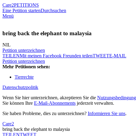
Care2
PETITIONS
Eine Petition starten
Durchsuchen
Menü
bring back the elephant to malaysia
NIL
Petition unterzeichnen
TEILEN
Mit meinen Facebook Freunden teilen
TWEET
E-MAIL
Petition unterzeichnen
Mehr Petitionen sehen:
Tierrechte
Datenschutzpolitik
Wenn Sie hier unterzeichnen, akzeptieren Sie die
Nutzungsbedingung
Sie können Ihre
E-Mail-Abonnements
jederzeit verwalten.
Sie haben Probleme, dies zu unterzeichnen?
Informieren Sie uns
.
Care2
bring back the elephant to malaysia
TEILEN
TWEET