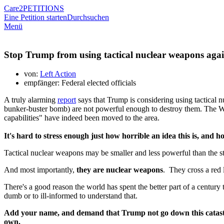
Care2
PETITIONS
Eine Petition starten
Durchsuchen
Menü
Stop Trump from using tactical nuclear weapons agai
von:
Left Action
empfänger: Federal elected officials
A truly alarming
report
says that Trump is considering using tactical 
bunker-buster bomb) are not powerful enough to destroy them. The Whi
capabilities" have indeed been moved to the area.
It's hard to stress enough just how horrible an idea this is, an
Tactical nuclear weapons may be smaller and less powerful than the s
And most importantly,
they are nuclear weapons
. They cross a red l
There's a good reason the world has spent the better part of a centur
dumb or to ill-informed to understand that.
Add your name, and demand that Trump not go down this
catas
own.