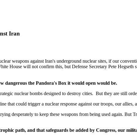
nst Iran
nuclear weapons against Iran's underground nuclear sites, if our conve
te House will not confirm this, but Defense Secretary Pete Hegseth sto
d how dangerous the Pandora's Box it would open would be.
trategic nuclear bombs designed to destroy cities. But they are still 
ine that could trigger a nuclear response against our troops, our allies, 
y trying desperately to keep these weapons from being used again. But 
trophic
path, and that safeguards be added by Congress, our militar