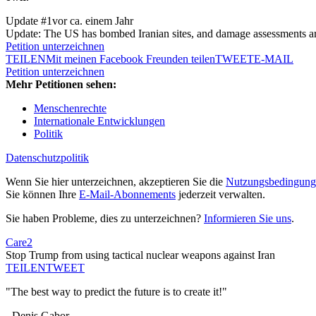
Update #1
vor ca. einem Jahr
Update: The US has bombed Iranian sites, and damage assessments are b
Petition unterzeichnen
TEILEN
Mit meinen Facebook Freunden teilen
TWEET
E-MAIL
Petition unterzeichnen
Mehr Petitionen sehen:
Menschenrechte
Internationale Entwicklungen
Politik
Datenschutzpolitik
Wenn Sie hier unterzeichnen, akzeptieren Sie die
Nutzungsbedingung
Sie können Ihre
E-Mail-Abonnements
jederzeit verwalten.
Sie haben Probleme, dies zu unterzeichnen?
Informieren Sie uns
.
Care2
Stop Trump from using tactical nuclear weapons against Iran
TEILEN
TWEET
"The best way to predict the future is to create it!"
- Denis Gabor