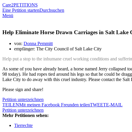
Care2
PETITIONS
Eine Petition starten
Durchsuchen
Menü
Help Eliminate Horse Drawn Carriages in Salt Lake 
von:
Donna Pemmitt
empfänger: The City Council of Salt Lake City
Help put a stop to the inhumane cruel working conditions and sufferin
As some of you have already heard, a horse named Jerry collapsed tod
98 today). He had ropes tied arou
nd his legs so that he could be dragged
Lake City to do away with this cruel industry. Please contact the Salt 
Please sign and share!
Petition unterzeichnen
TEILEN
Mit meinen Facebook Freunden teilen
TWEET
E-MAIL
Petition unterzeichnen
Mehr Petitionen sehen:
Tierrechte