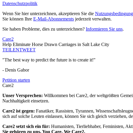
Datenschutzpolitik
Wenn Sie hier unterzeichnen, akzeptieren Sie die
Nutzungsbedingung
Sie können Ihre
E-Mail-Abonnements
jederzeit verwalten.
Sie haben Probleme, dies zu unterzeichnen?
Informieren Sie uns
.
Care2
Help Eliminate Horse Drawn Carriages in Salt Lake City
TEILEN
TWEET
"The best way to predict the future is to create it!"
- Denis Gabor
Petition starten
Care2
Unser Versprechen:
Willkommen bei Care2, der weltgrößten Gemeins
Nachhaltigkeit einsetzen.
Care2 ist gegen:
Fanatiker, Rassisten, Tyrannen, Wissenschaftsleugn
sich auf solche Leuten einlassen, können Sie sich gleich verziehen, d
Care2 setzt sich ein für:
Humanisten, Tierliebhaber, Feministen, Akti
Sie gehören zu uns. You Care. We Care2.