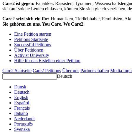
Care2 ist gegen:
Fanatiker, Rassisten, Tyrannen, Wissenschaftsleugn
sich auf solche Leuten einlassen, können Sie sich gleich verziehen, d
Care2 setzt sich ein für:
Humanisten, Tierliebhaber, Feministen, Akti
Sie gehören zu uns. You Care. We Care2.
Eine Petition starten
Petitions Startseite
Successful Petitions
Über Petitionen
Activist University
Hilfe für das Erstellen einer Petition
Care2 Startseite
Care2 Petitions
Über uns
Partnerschaften
Media Inqu
Deutsch
Dansk
Deutsch
English
Español
Français
Italiano
Nederlands
Português
Svenska