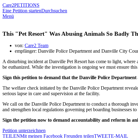
Care2
PETITIONS
Eine Petition starten
Durchsuchen
Menü
This "Pet Resort" Was Abusing Animals So Badly Th
von:
Care2 Team
empfänger: Danville Police Department and Danville City Coun
A disturbing incident at Danville Pet Resort has come to light, wher
be euthanized. While the investigation is ongoing we must ensure this 
Sign this petition to demand that the Danville Police Department 
The welfare check initiated by the Danville Police Department reveale
serious lapse in care and supervision at the facility.
We call on the Danville Police Department to conduct a thorough inves
and strengthen local regulations governing pet boarding businesses to 
Sign the petition now to demand accountability and reform in anim
Petition unterzeichnen
TEILEN
Mit meinen Facebook Freunden teilen
TWEET
E-MAIL