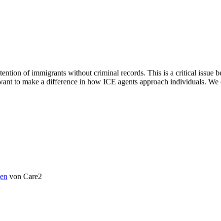
etention of immigrants without criminal records. This is a critical issue
nt to make a difference in how ICE agents approach individuals. We es
en
von Care2