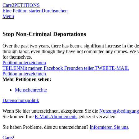
Care2
PETITIONS
Eine Petition starten
Durchsuchen
Menü
Stop Non-Criminal Deportations
Over the past two years, there has been a significant increase in the d
through labor, even though they have not committed any crimes. We wa
for themselves.
Petition unterzeichnen
TEILEN
Mit meinen Facebook Freunden teilen
TWEET
E-MAIL
Petition unterzeichnen
Mehr Petitionen sehen:
Menschenrechte
Datenschutzpolitik
Wenn Sie hier unterzeichnen, akzeptieren Sie die
Nutzungsbedingung
Sie können Ihre
E-Mail-Abonnements
jederzeit verwalten.
Sie haben Probleme, dies zu unterzeichnen?
Informieren Sie uns
.
Care2