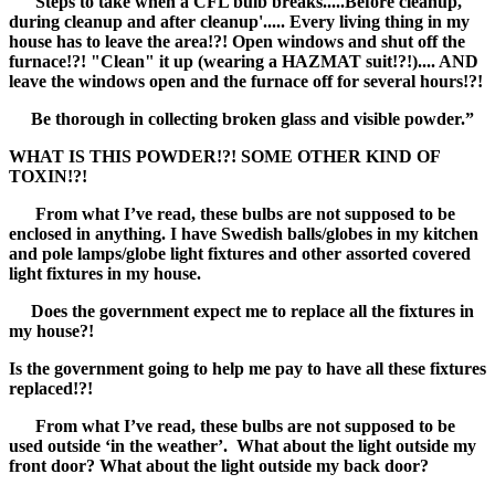
'Steps to take when a CFL bulb breaks.....Before cleanup,
during cleanup and after cleanup'.....
Every living thing in my
house has to leave the area!?! Open windows and shut off the
furnace!?! "Clean" it up (wearing a HAZMAT suit!?!).... AND
leave the windows open and the furnace off for several hours!?!
Be thorough in collecting broken glass and visible powder.”
WHAT IS THIS POWDER!?! SOME OTHER KIND OF
TOXIN!?!
From what I’ve read, these bulbs are not supposed to be
enclosed in anything. I have Swedish balls/globes in my kitchen
and pole lamps/globe light fixtures and other assorted covered
light fixtures in my house.
Does the government expect me to replace all the fixtures in
my house?!
Is the government going to help me pay to have all these fixtures
replaced!?!
From what I’ve read, these bulbs are not supposed to be
used outside ‘in the weather’. What about the light outside my
front door? What about the light outside my back door?