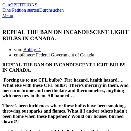
Care2
PETITIONS
Eine Petition starten
Durchsuchen
Menü
REPEAL THE BAN ON INCANDESCENT LIGHT
BULBS IN CANADA.
von:
Bobby D
empfänger: Federal Government of Canada
REPEAL THE BAN ON INCANDESCENT LIGHT BULBS
IN CANADA.
Forcing us to use CFL bulbs? Fire hazard, health hazard….
What else with these CFL bulbs? There’s mercury in them. And
mercurochrome and merthiolate and thermometres, anything
with mercury in them. All banned…
There’s been incidences where these bulbs have been smoking,
throwing out sparks and flames. What if I and/or others hadn't
been home when these happened? Would our houses burned
down!?!